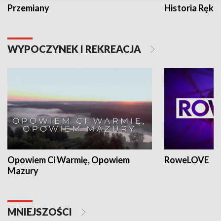
Przemiany
Historia Ręką
WYPOCZYNEK I REKREACJA
Opowiem Ci Warmię, Opowiem
RoweLOVE
Mazury
MNIEJSZOŚCI