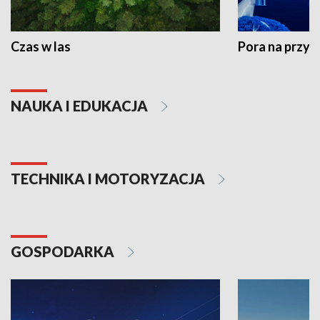
Czas w las
Pora na przyr
NAUKA I EDUKACJA
TECHNIKA I MOTORYZACJA
GOSPODARKA