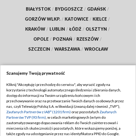
BIAŁYSTOK
/
BYDGOSZCZ
/
GDAŃSK
/
GORZÓW WLKP.
/
KATOWICE
/
KIELCE
/
KRAKÓW
/
LUBLIN
/
ŁÓDŹ
/
OLSZTYN
/
OPOLE
/
POZNAŃ
/
RZESZÓW
/
SZCZECIN
/
WARSZAWA
/
WROCŁAW
Szanujemy Twoją prywatność
Dołącz do nas:
Kliknij "Akceptuję i przechodzę do serwisu", aby wyrazić zgody na
korzystanie z technologii automatycznego śledzenia i zbierania danych,
TVP
dostęp do informacji na Twoim urządzeniu końcowym i ich
Abonament TVP
przechowywanie oraz na przetwarzanie Twoich danych osobowych przez
Regulamin TVP
nas, czyli Telewizję Polską S.A. w likwidacji (zwaną dalej również „TVP”),
Emisja w TVP
Zaufanych Partnerów z IAB* (1201 firm)
oraz pozostałych
Zaufanych
Polityka prywatności
Partnerów TVP (93 firm)
, w celach marketingowych (w tym do
Centrum informacji TVP
Moje zgody
zautomatyzowanego dopasowania reklam do Twoich zainteresowań i
mierzenia ich skuteczności) i pozostałych, które wskazujemy poniżej, a
Naziemna Telewizja Cyfrowa
Pomoc
także zgody na udostępnianie przez nas identyfikatora PPID do Google.