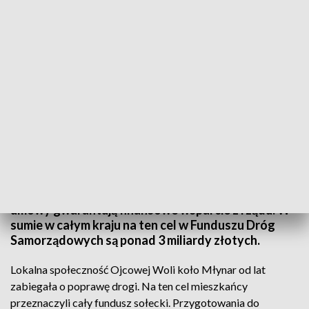
Rządowe wsparcie inwestycji realizowanych przez samorządy
Elbląg, powiat elbląski i trzy gminy z jego terenu
mają już zagwarantowane pieniądze na remonty i
modernizację dróg. Podpisane w piątek 6 września
umowy gwarantują finansowe wsparcie z rządu. W
sumie w całym kraju na ten cel w Funduszu Dróg
Samorządowych są ponad 3 miliardy złotych.
Lokalna społeczność Ojcowej Woli koło Młynar od lat
zabiegała o poprawę drogi. Na ten cel mieszkańcy
przeznaczyli cały fundusz sołecki. Przygotowania do