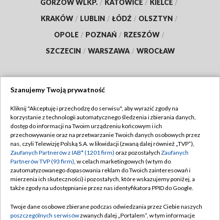
GORZÓW WLKP.
/
KATOWICE
/
KIELCE
/
KRAKÓW
/
LUBLIN
/
ŁÓDŹ
/
OLSZTYN
/
OPOLE
/
POZNAŃ
/
RZESZÓW
/
SZCZECIN
/
WARSZAWA
/
WROCŁAW
Szanujemy Twoją prywatność
Dołącz do nas:
Kliknij "Akceptuję i przechodzę do serwisu", aby wyrazić zgody na
korzystanie z technologii automatycznego śledzenia i zbierania danych,
TVP
dostęp do informacji na Twoim urządzeniu końcowym i ich
Abonament TVP
przechowywanie oraz na przetwarzanie Twoich danych osobowych przez
Regulamin TVP
nas, czyli Telewizję Polską S.A. w likwidacji (zwaną dalej również „TVP”),
Emisja w TVP
Polityka prywatności
Zaufanych Partnerów z IAB* (1201 firm)
oraz pozostałych
Zaufanych
Partnerów TVP (93 firm)
, w celach marketingowych (w tym do
Centrum informacji TVP
Moje zgody
zautomatyzowanego dopasowania reklam do Twoich zainteresowań i
mierzenia ich skuteczności) i pozostałych, które wskazujemy poniżej, a
Naziemna Telewizja Cyfrowa
Pomoc
także zgody na udostępnianie przez nas identyfikatora PPID do Google.
Sklep TVP
Biuro reklamy
Twoje dane osobowe zbierane podczas odwiedzania przez Ciebie naszych
Rada Programowa
Kontakt
poszczególnych serwisów
zwanych dalej „Portalem”, w tym informacje