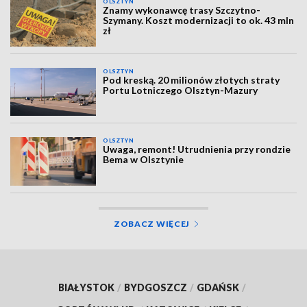
OLSZTYN
Znamy wykonawcę trasy Szczytno-
Szymany. Koszt modernizacji to ok. 43 mln
zł
OLSZTYN
Pod kreską. 20 milionów złotych straty
Portu Lotniczego Olsztyn-Mazury
OLSZTYN
Uwaga, remont! Utrudnienia przy rondzie
Bema w Olsztynie
ZOBACZ WIĘCEJ
BIAŁYSTOK
/
BYDGOSZCZ
/
GDAŃSK
/