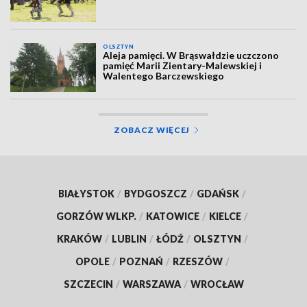
OLSZTYN
Aleja pamięci. W Brąswałdzie uczczono
pamięć Marii Zientary-Malewskiej i
Walentego Barczewskiego
ZOBACZ WIĘCEJ
BIAŁYSTOK
/
BYDGOSZCZ
/
GDAŃSK
/
GORZÓW WLKP.
/
KATOWICE
/
KIELCE
/
KRAKÓW
/
LUBLIN
/
ŁÓDŹ
/
OLSZTYN
/
OPOLE
/
POZNAŃ
/
RZESZÓW
/
SZCZECIN
/
WARSZAWA
/
WROCŁAW