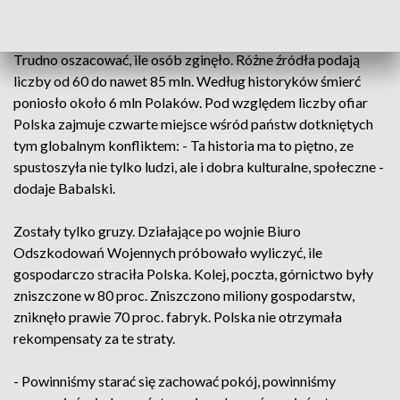
Sejmu, PiS.
Trudno oszacować, ile osób zginęło. Różne źródła podają
liczby od 60 do nawet 85 mln. Według historyków śmierć
poniosło około 6 mln Polaków. Pod względem liczby ofiar
Polska zajmuje czwarte miejsce wśród państw dotkniętych
tym globalnym konfliktem: - Ta historia ma to piętno, ze
spustoszyła nie tylko ludzi, ale i dobra kulturalne, społeczne -
dodaje Babalski.
Zostały tylko gruzy. Działające po wojnie Biuro
Odszkodowań Wojennych próbowało wyliczyć, ile
gospodarczo straciła Polska. Kolej, poczta, górnictwo były
zniszczone w 80 proc. Zniszczono miliony gospodarstw,
zniknęło prawie 70 proc. fabryk. Polska nie otrzymała
rekompensaty za te straty.
- Powinniśmy starać się zachować pokój, powinniśmy