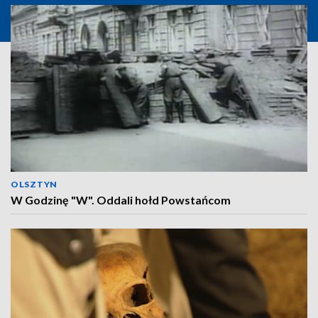
OLSZTYN
W Godzinę "W". Oddali hołd Powstańcom