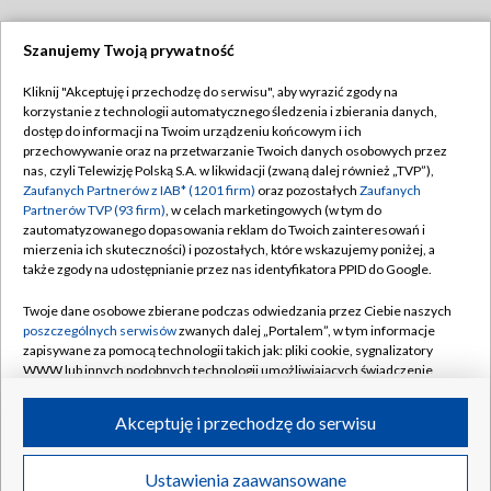
Szanujemy Twoją prywatność
Dołącz do nas:
Kliknij "Akceptuję i przechodzę do serwisu", aby wyrazić zgody na
korzystanie z technologii automatycznego śledzenia i zbierania danych,
TVP
dostęp do informacji na Twoim urządzeniu końcowym i ich
Abonament TVP
przechowywanie oraz na przetwarzanie Twoich danych osobowych przez
Regulamin TVP
nas, czyli Telewizję Polską S.A. w likwidacji (zwaną dalej również „TVP”),
Emisja w TVP
Polityka prywatności
Zaufanych Partnerów z IAB* (1201 firm)
oraz pozostałych
Zaufanych
Partnerów TVP (93 firm)
, w celach marketingowych (w tym do
Centrum informacji TVP
Moje zgody
zautomatyzowanego dopasowania reklam do Twoich zainteresowań i
mierzenia ich skuteczności) i pozostałych, które wskazujemy poniżej, a
Naziemna Telewizja Cyfrowa
Pomoc
także zgody na udostępnianie przez nas identyfikatora PPID do Google.
Sklep TVP
Biuro reklamy
Twoje dane osobowe zbierane podczas odwiedzania przez Ciebie naszych
Rada Programowa
Kontakt
poszczególnych serwisów
zwanych dalej „Portalem”, w tym informacje
zapisywane za pomocą technologii takich jak: pliki cookie, sygnalizatory
System NOS
WWW lub innych podobnych technologii umożliwiających świadczenie
dopasowanych i bezpiecznych usług, personalizację treści oraz reklam,
Informacje o nadawcy
Kanały
udostępnianie funkcji mediów społecznościowych oraz analizowanie
Akceptuję i przechodzę do serwisu
ruchu w Internecie.
Program dla prasy
©2026 Telewizja Polska S.A. w likwidacji
Biuro Reklamy
Twoje dane osobowe zbierane podczas odwiedzania przez Ciebie
Ustawienia zaawansowane
poszczególnych serwisów
na Portalu, takie jak adresy IP, identyfikatory