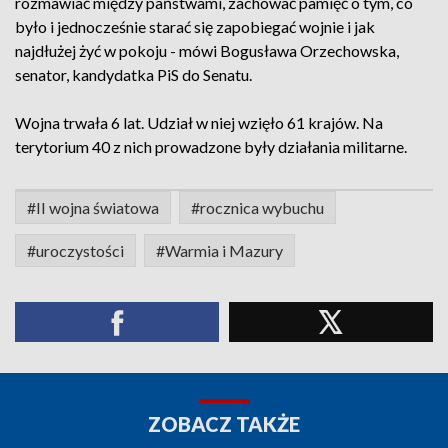
rozmawiać między państwami, zachować pamięć o tym, co
było i jednocześnie starać się zapobiegać wojnie i jak
najdłużej żyć w pokoju - mówi Bogusława Orzechowska,
senator, kandydatka PiS do Senatu.
Wojna trwała 6 lat. Udział w niej wzięło 61 krajów. Na
terytorium 40 z nich prowadzone były działania militarne.
#II wojna światowa
#rocznica wybuchu
#uroczystości
#Warmia i Mazury
ZOBACZ TAKŻE