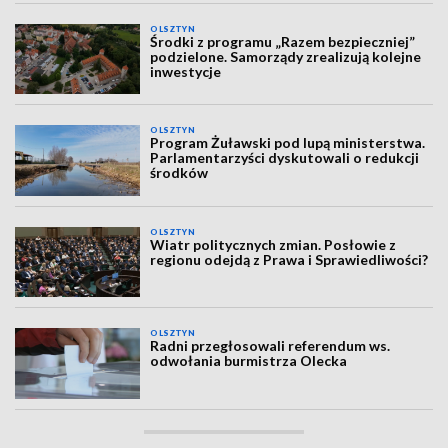
OLSZTYN
Środki z programu „Razem bezpieczniej”
podzielone. Samorządy zrealizują kolejne
inwestycje
OLSZTYN
Program Żuławski pod lupą ministerstwa.
Parlamentarzyści dyskutowali o redukcji
środków
OLSZTYN
Wiatr politycznych zmian. Posłowie z
regionu odejdą z Prawa i Sprawiedliwości?
OLSZTYN
Radni przegłosowali referendum ws.
odwołania burmistrza Olecka