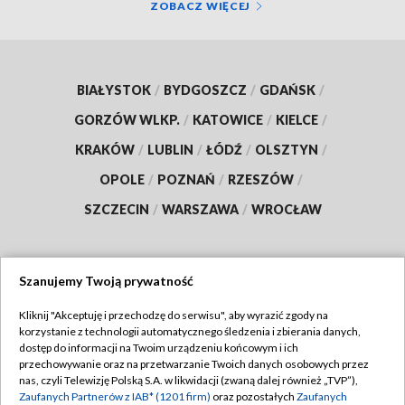
ZOBACZ WIĘCEJ
BIAŁYSTOK
/
BYDGOSZCZ
/
GDAŃSK
/
GORZÓW WLKP.
/
KATOWICE
/
KIELCE
/
KRAKÓW
/
LUBLIN
/
ŁÓDŹ
/
OLSZTYN
/
OPOLE
/
POZNAŃ
/
RZESZÓW
/
SZCZECIN
/
WARSZAWA
/
WROCŁAW
Szanujemy Twoją prywatność
Dołącz do nas:
Kliknij "Akceptuję i przechodzę do serwisu", aby wyrazić zgody na
korzystanie z technologii automatycznego śledzenia i zbierania danych,
TVP
dostęp do informacji na Twoim urządzeniu końcowym i ich
Abonament TVP
przechowywanie oraz na przetwarzanie Twoich danych osobowych przez
Regulamin TVP
nas, czyli Telewizję Polską S.A. w likwidacji (zwaną dalej również „TVP”),
Emisja w TVP
Polityka prywatności
Zaufanych Partnerów z IAB* (1201 firm)
oraz pozostałych
Zaufanych