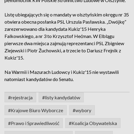
pełnomocnik KW Polskie Stronnictwo Ludowe w Olsztynie.
Listę ubiegających się o mandaty w olsztyńskim okręgu nr 35
otwiera obecna posłanka PSL Urszula Pasławska. „Dwójkę”
zarezerwowano dla kandydata Kukiz'15 Henryka
Falkowskiego, a nr 3 to Krzysztof Hećman. W Elblągu
pierwsze dwa miejsca zajmują reprezentanci PSL Zbigniew
Ziejewski i Piotr Żuchowski, a trzecie to Dariusz Frejnik z
Kukiz'15.
Na Warmii i Mazurach Ludowcy i Kukiz'15 nie wystawili
natomiast kandydatów do Senatu.
#rejestracja
#listy kandydatów
#Krajowe Biuro Wyborcze
#wybory
#Prawo i Sprawiedliwość
#Koalicja Obywatelska