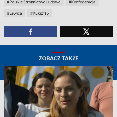
#Polskie Stronnictwo Ludowe
#Konfederacja
#Lewica
#Kukiz'15
ZOBACZ TAKŻE