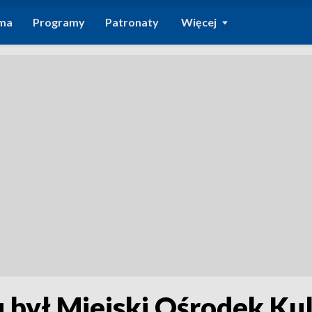
ma
Programy
Patronaty
Więcej
 był Miejski Ośrodek Ku