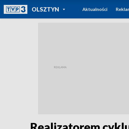
POWRÓT DO
OLSZTYN
Aktualności
Rekla
TVP REGIONY
Realizatorem cyklu