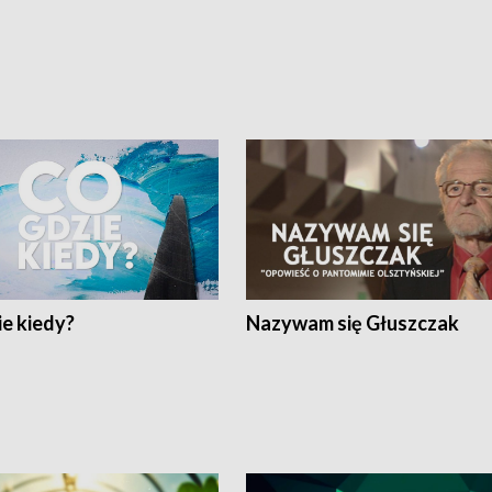
e kiedy?
Nazywam się Głuszczak