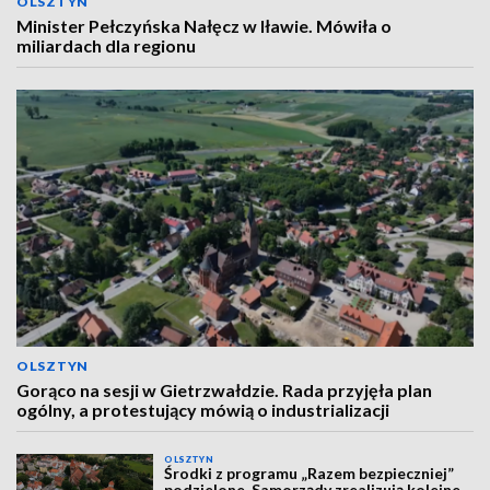
OLSZTYN
Minister Pełczyńska Nałęcz w Iławie. Mówiła o
miliardach dla regionu
OLSZTYN
Gorąco na sesji w Gietrzwałdzie. Rada przyjęła plan
ogólny, a protestujący mówią o industrializacji
OLSZTYN
Środki z programu „Razem bezpieczniej”
podzielone. Samorządy zrealizują kolejne