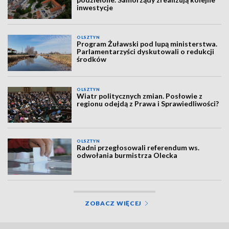
inwestycje
OLSZTYN
Program Żuławski pod lupą ministerstwa.
Parlamentarzyści dyskutowali o redukcji
środków
OLSZTYN
Wiatr politycznych zmian. Posłowie z
regionu odejdą z Prawa i Sprawiedliwości?
OLSZTYN
Radni przegłosowali referendum ws.
odwołania burmistrza Olecka
ZOBACZ WIĘCEJ