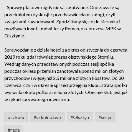
- Sprawy płacowe nigdy nie są załatwione. One zawsze są
przedmiotem dyskusji z przedstawicielami załogi, czyli
związkami zawodowymi. Zgodziliśmy się co do kierunku i
możliwych kwot - mówi Jerzy Roman, p.o. prezesa MPK w
Olsztynie.
Sprawozdanie z działalności za okres od stycznia do czerwca
2019 roku, zdał również prezes olsztyńskiego Stomilu.
Według danych przedstawionych podczas sesji spółka
podczas okresu przemian zanotowała ponad milion złotych
przychodów i więcej niż 2,5 miliona złotych kosztów. Do 30
czerwca, czyli w okresie sprzed przejęcia klubu, strata spółki
wynosiła około półtora miliona złotych. Obecnie klub jest już
w rękach prywatnego inwestora.
#szkoła
#szkolnictwo
#Olsztyn
#sesja
#rada