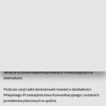
bezpiecznie i spokojnie - mówi Wanda Jabłońska, radna
Olsztyna, Ponad Podziałami. Tak przynajmniej wynika z
informacji, które radnym przekazała Anida Samoraj, z
Wydziału Edukacji w olsztyńskim ratuszu.
Obok kwestii miejsc w szkołach, również zwolnienia
nauczycieli rodziły wątpliwości, co do ogólnopolskiej
reformy edukacji. Miejsc w szkołach starczyło, a ostateczne
dane dotyczące sytuacji nauczycieli będą znane około 10
września.
Podczas sesji nie zabrakło głosów krytycznych, głównie w
temacie uczniów niepełnosprawnych i mieszkających w
internatach.
Podczas sesji radni dyskutowali również o działalności
Miejskiego Przedsiębiorstwa Komunikacyjnego i ostatnich
problemów płacowych w spółce.