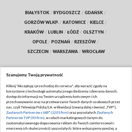
BIAŁYSTOK
/
BYDGOSZCZ
/
GDAŃSK
/
GORZÓW WLKP.
/
KATOWICE
/
KIELCE
/
KRAKÓW
/
LUBLIN
/
ŁÓDŹ
/
OLSZTYN
/
OPOLE
/
POZNAŃ
/
RZESZÓW
/
SZCZECIN
/
WARSZAWA
/
WROCŁAW
Szanujemy Twoją prywatność
Dołącz do nas:
Kliknij "Akceptuję i przechodzę do serwisu", aby wyrazić zgody na
korzystanie z technologii automatycznego śledzenia i zbierania danych,
TVP
dostęp do informacji na Twoim urządzeniu końcowym i ich
Abonament TVP
przechowywanie oraz na przetwarzanie Twoich danych osobowych przez
Regulamin TVP
nas, czyli Telewizję Polską S.A. w likwidacji (zwaną dalej również „TVP”),
Emisja w TVP
Polityka prywatności
Zaufanych Partnerów z IAB* (1201 firm)
oraz pozostałych
Zaufanych
Partnerów TVP (93 firm)
, w celach marketingowych (w tym do
Centrum informacji TVP
Moje zgody
zautomatyzowanego dopasowania reklam do Twoich zainteresowań i
mierzenia ich skuteczności) i pozostałych, które wskazujemy poniżej, a
Naziemna Telewizja Cyfrowa
Pomoc