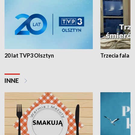
20 lat TVP3 Olsztyn
Trzecia fala -
INNE