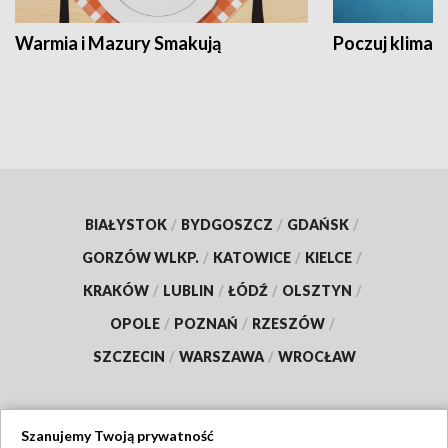
Warmia i Mazury Smakują
Poczuj klimat
BIAŁYSTOK
/
BYDGOSZCZ
/
GDAŃSK
/
GORZÓW WLKP.
/
KATOWICE
/
KIELCE
/
KRAKÓW
/
LUBLIN
/
ŁÓDŹ
/
OLSZTYN
/
OPOLE
/
POZNAŃ
/
RZESZÓW
/
SZCZECIN
/
WARSZAWA
/
WROCŁAW
Szanujemy Twoją prywatność