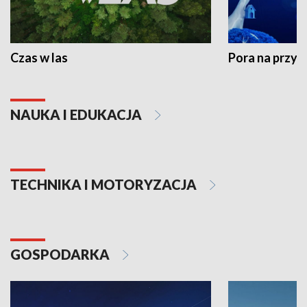
Czas w las
Pora na przyr
NAUKA I EDUKACJA
TECHNIKA I MOTORYZACJA
GOSPODARKA