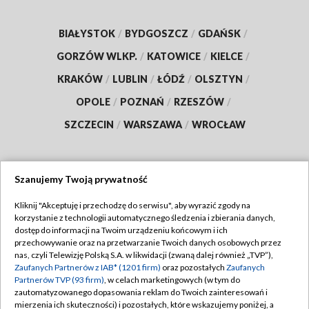
BIAŁYSTOK
/
BYDGOSZCZ
/
GDAŃSK
/
GORZÓW WLKP.
/
KATOWICE
/
KIELCE
/
KRAKÓW
/
LUBLIN
/
ŁÓDŹ
/
OLSZTYN
/
OPOLE
/
POZNAŃ
/
RZESZÓW
/
SZCZECIN
/
WARSZAWA
/
WROCŁAW
Szanujemy Twoją prywatność
Dołącz do nas:
Kliknij "Akceptuję i przechodzę do serwisu", aby wyrazić zgody na
korzystanie z technologii automatycznego śledzenia i zbierania danych,
TVP
dostęp do informacji na Twoim urządzeniu końcowym i ich
Abonament TVP
przechowywanie oraz na przetwarzanie Twoich danych osobowych przez
Regulamin TVP
nas, czyli Telewizję Polską S.A. w likwidacji (zwaną dalej również „TVP”),
Emisja w TVP
Zaufanych Partnerów z IAB* (1201 firm)
oraz pozostałych
Zaufanych
Polityka prywatności
Partnerów TVP (93 firm)
, w celach marketingowych (w tym do
Centrum informacji TVP
Moje zgody
zautomatyzowanego dopasowania reklam do Twoich zainteresowań i
mierzenia ich skuteczności) i pozostałych, które wskazujemy poniżej, a