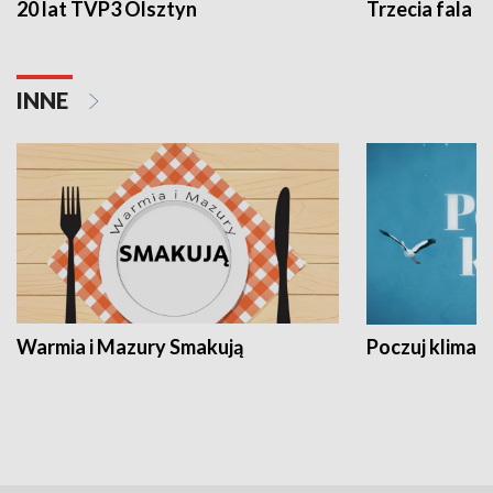
20 lat TVP3 Olsztyn
Trzecia fala -
INNE
Warmia i Mazury Smakują
Poczuj klimat