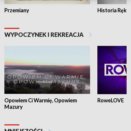
Przemiany
Historia Ręką
WYPOCZYNEK I REKREACJA
Opowiem Ci Warmię, Opowiem
RoweLOVE
Mazury
MNIEJSZOŚCI