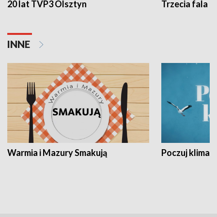
20 lat TVP3 Olsztyn
Trzecia fala -
INNE
Warmia i Mazury Smakują
Poczuj klimat