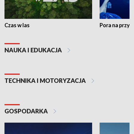
Czas w las
Pora na przyr
NAUKA I EDUKACJA
TECHNIKA I MOTORYZACJA
GOSPODARKA