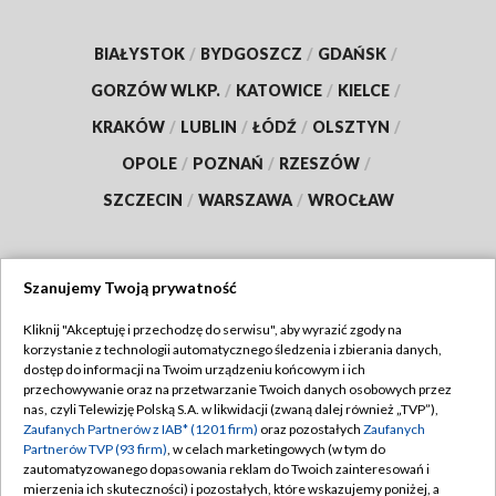
BIAŁYSTOK
/
BYDGOSZCZ
/
GDAŃSK
/
GORZÓW WLKP.
/
KATOWICE
/
KIELCE
/
KRAKÓW
/
LUBLIN
/
ŁÓDŹ
/
OLSZTYN
/
OPOLE
/
POZNAŃ
/
RZESZÓW
/
SZCZECIN
/
WARSZAWA
/
WROCŁAW
Szanujemy Twoją prywatność
Dołącz do nas:
Kliknij "Akceptuję i przechodzę do serwisu", aby wyrazić zgody na
korzystanie z technologii automatycznego śledzenia i zbierania danych,
TVP
dostęp do informacji na Twoim urządzeniu końcowym i ich
Abonament TVP
przechowywanie oraz na przetwarzanie Twoich danych osobowych przez
Regulamin TVP
nas, czyli Telewizję Polską S.A. w likwidacji (zwaną dalej również „TVP”),
Emisja w TVP
Zaufanych Partnerów z IAB* (1201 firm)
oraz pozostałych
Zaufanych
Polityka prywatności
Partnerów TVP (93 firm)
, w celach marketingowych (w tym do
Centrum informacji TVP
Moje zgody
zautomatyzowanego dopasowania reklam do Twoich zainteresowań i
mierzenia ich skuteczności) i pozostałych, które wskazujemy poniżej, a