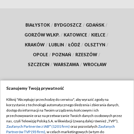
ZOBACZ WIĘCEJ
BIAŁYSTOK
/
BYDGOSZCZ
/
GDAŃSK
/
GORZÓW WLKP.
/
KATOWICE
/
KIELCE
/
KRAKÓW
/
LUBLIN
/
ŁÓDŹ
/
OLSZTYN
/
OPOLE
/
POZNAŃ
/
RZESZÓW
/
SZCZECIN
/
WARSZAWA
/
WROCŁAW
Szanujemy Twoją prywatność
Kliknij "Akceptuję i przechodzę do serwisu", aby wyrazić zgody na
korzystanie z technologii automatycznego śledzenia i zbierania danych,
dostęp do informacji na Twoim urządzeniu końcowym i ich
Dołącz do nas:
przechowywanie oraz na przetwarzanie Twoich danych osobowych przez
nas, czyli Telewizję Polską S.A. w likwidacji (zwaną dalej również „TVP”),
TVP
Zaufanych Partnerów z IAB* (1201 firm)
oraz pozostałych
Zaufanych
Partnerów TVP (93 firm)
, w celach marketingowych (w tym do
Abonament TVP