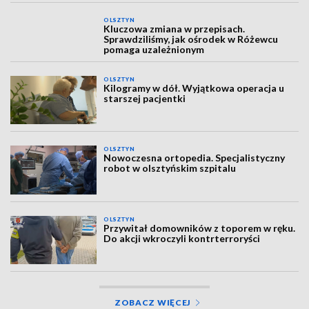
Elbląg rozszerza sieć AED. Sprzęt trafi do parków, na
Stare Miasto i cmentarz
OLSZTYN
Kluczowa zmiana w przepisach.
Sprawdziliśmy, jak ośrodek w Różewcu
pomaga uzależnionym
OLSZTYN
Kilogramy w dół. Wyjątkowa operacja u
starszej pacjentki
OLSZTYN
Nowoczesna ortopedia. Specjalistyczny
robot w olsztyńskim szpitalu
OLSZTYN
Przywitał domowników z toporem w ręku.
Do akcji wkroczyli kontrterroryści