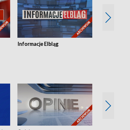
Informacje Elbląg
Wstaje nowy