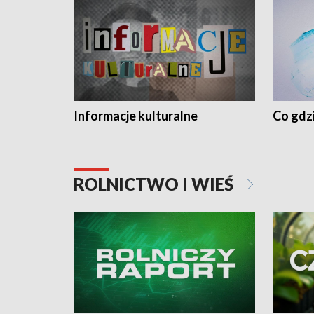
Informacje kulturalne
Co gdzi
ROLNICTWO I WIEŚ