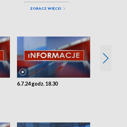
ZOBACZ WIĘCEJ
6.7.24 godz. 18.30
5.7.24 godz. 