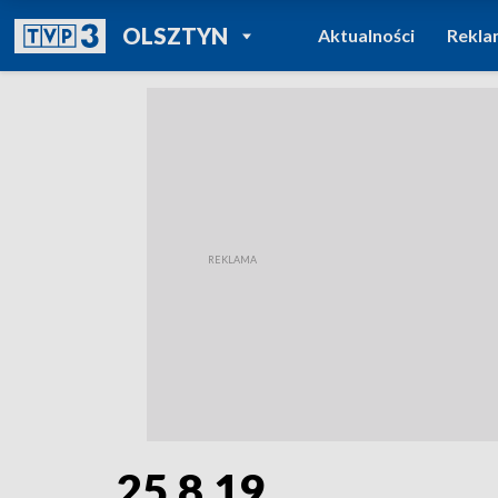
POWRÓT DO
OLSZTYN
Aktualności
Rekla
TVP REGIONY
25.8.19