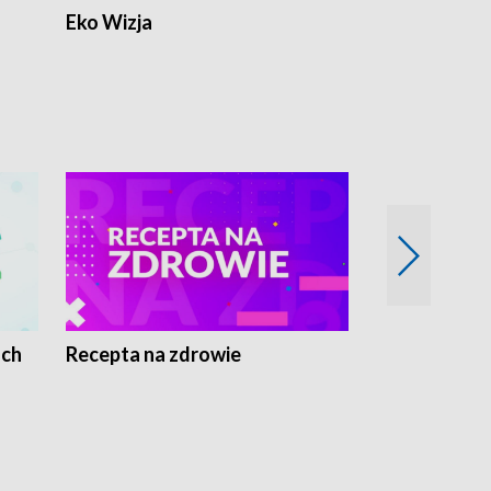
Eko Wizja
ach
Recepta na zdrowie
Wybieram z