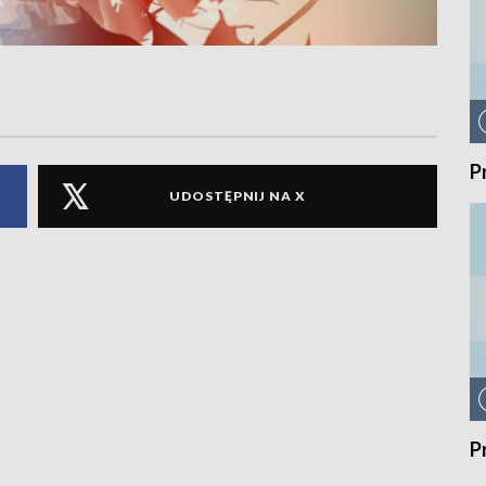
P
UDOSTĘPNIJ NA X
P