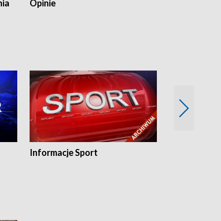
nia
Opinie
Opinie Elblą
Informacje Sport
Flesz sport