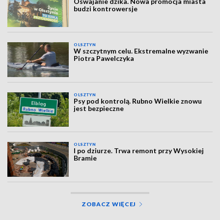
Oswajanie dzika. Nowa promocja miasta
budzi kontrowersje
OLSZTYN
W szczytnym celu. Ekstremalne wyzwanie
Piotra Pawelczyka
OLSZTYN
Psy pod kontrolą. Rubno Wielkie znowu
jest bezpieczne
OLSZTYN
I po dziurze. Trwa remont przy Wysokiej
Bramie
ZOBACZ WIĘCEJ