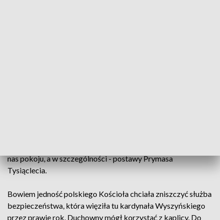
Szyszkowski zobowiązał się wznieść świątynię ku czci Matki
Bożej, jeśli nastanie pokój ze Szwedami. Ten został podpisany
w 1635 r., a biskup wybudował okrągłą rotundę, jako dowód
wdzięczności. W 1640 r. z Rzymu sprowadził kopię obrazu
Matki Bożej „Salus Populi Romani”, która w Stoczku
nazywana jest Królową Pokoju. Obraz koronował święty Jan
Paweł II na Jasnej Górze 19 czerwca 1983 roku.
Każdego roku do Sanktuarium przybywają pielgrzymi z
różnych stron Polski, a nawet ze świata. Ksiądz Wojciech
Piekarski niegdyś pracował w Bartoszycach. Dziś jest
duszpasterzem na Syberii. Jak tylko jest w Polsce, zawsze
odwiedza Stoczek. Podkreśla, że to miejsce faktycznie uczy
nas pokoju, a w szczególności - postawy Prymasa
Tysiąclecia.
Bowiem jedność polskiego Kościoła chciała zniszczyć służba
bezpieczeństwa, która więziła tu kardynała Wyszyńskiego
przez prawie rok. Duchowny mógł korzystać z kaplicy. Do