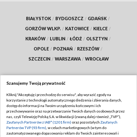
BIAŁYSTOK
/
BYDGOSZCZ
/
GDAŃSK
/
GORZÓW WLKP.
/
KATOWICE
/
KIELCE
/
KRAKÓW
/
LUBLIN
/
ŁÓDŹ
/
OLSZTYN
/
OPOLE
/
POZNAŃ
/
RZESZÓW
/
SZCZECIN
/
WARSZAWA
/
WROCŁAW
Szanujemy Twoją prywatność
Dołącz do nas:
Kliknij "Akceptuję i przechodzę do serwisu", aby wyrazić zgody na
korzystanie z technologii automatycznego śledzenia i zbierania danych,
TVP
dostęp do informacji na Twoim urządzeniu końcowym i ich
Abonament TVP
przechowywanie oraz na przetwarzanie Twoich danych osobowych przez
Regulamin TVP
nas, czyli Telewizję Polską S.A. w likwidacji (zwaną dalej również „TVP”),
Emisja w TVP
Polityka prywatności
Zaufanych Partnerów z IAB* (1201 firm)
oraz pozostałych
Zaufanych
Partnerów TVP (93 firm)
, w celach marketingowych (w tym do
Centrum informacji TVP
Moje zgody
zautomatyzowanego dopasowania reklam do Twoich zainteresowań i