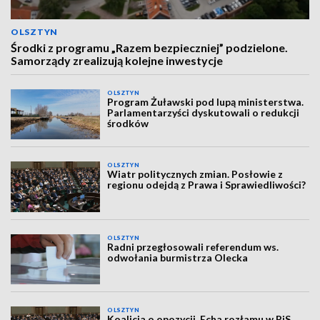
OLSZTYN
Środki z programu „Razem bezpieczniej” podzielone.
Samorządy zrealizują kolejne inwestycje
OLSZTYN
Program Żuławski pod lupą ministerstwa.
Parlamentarzyści dyskutowali o redukcji
środków
OLSZTYN
Wiatr politycznych zmian. Posłowie z
regionu odejdą z Prawa i Sprawiedliwości?
OLSZTYN
Radni przegłosowali referendum ws.
odwołania burmistrza Olecka
OLSZTYN
Koalicja o opozycji. Echa rozłamu w PiS