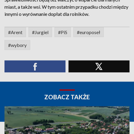
miast, a także wsi. W tym ostatnim przypadku chodzi między
innymi o wyrównanie dopłat dla rolników.
#Arent
#Jurgiel
#PiS
#europoseł
#wybory
ZOBACZ TAKŻE