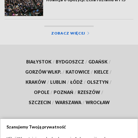
ZOBACZ WIĘCEJ
BIAŁYSTOK
/
BYDGOSZCZ
/
GDAŃSK
/
GORZÓW WLKP.
/
KATOWICE
/
KIELCE
/
KRAKÓW
/
LUBLIN
/
ŁÓDŹ
/
OLSZTYN
/
OPOLE
/
POZNAŃ
/
RZESZÓW
/
SZCZECIN
/
WARSZAWA
/
WROCŁAW
Szanujemy Twoją prywatność
Dołącz do nas: