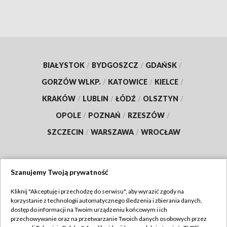
BIAŁYSTOK
/
BYDGOSZCZ
/
GDAŃSK
/
GORZÓW WLKP.
/
KATOWICE
/
KIELCE
/
KRAKÓW
/
LUBLIN
/
ŁÓDŹ
/
OLSZTYN
/
OPOLE
/
POZNAŃ
/
RZESZÓW
/
SZCZECIN
/
WARSZAWA
/
WROCŁAW
Szanujemy Twoją prywatność
Dołącz do nas:
Kliknij "Akceptuję i przechodzę do serwisu", aby wyrazić zgody na
korzystanie z technologii automatycznego śledzenia i zbierania danych,
TVP
dostęp do informacji na Twoim urządzeniu końcowym i ich
Abonament TVP
przechowywanie oraz na przetwarzanie Twoich danych osobowych przez
Regulamin TVP