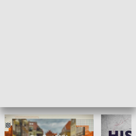
SPOŁECZEŃSTWO
Moje miejsce
Winda region
HISTORIA