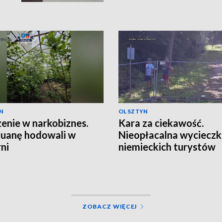
N
OLSZTYN
enie w narkobiznes.
Kara za ciekawość.
uanę hodowali w
Nieopłacalna wyciecz
rni
niemieckich turystów
ZOBACZ WIĘCEJ