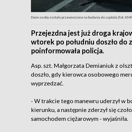
Dwie osoby zostały przewiezione na badania do szpitala (fot. KM
Przejezdna jest już droga krajo
wtorek po południu doszło do z
poinformowała policja.
Asp. szt. Małgorzata Demianiuk z olszt
doszło, gdy kierowca osobowego merce
wyprzedzać.
- W trakcie tego manewru uderzył w b
kierunku, a następnie zderzył się czoł
samochodem ciężarowym - wyjaśniła.