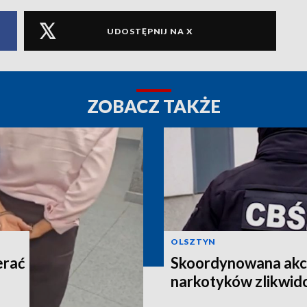
UDOSTĘPNIJ NA X
ZOBACZ TAKŻE
OLSZTYN
erać
Skoordynowana akcj
narkotyków zlikwi