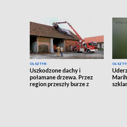
OLSZTYN
OLSZTY
Uszkodzone dachy i
Uderz
połamane drzewa. Przez
Marih
region przeszły burze z
szkla
gradem