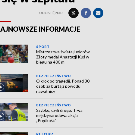
UDOSTĘPNIJ:
AJNOWSZE INFORMACJE
SPORT
Mistrzostwa świata juniorów.
Złoty medal Anastazji Kuś w
biegu na 400 m
BEZPIECZEŃSTWO
O krok od tragedii. Ponad 30
osób za burtą z powodu
nawałnicy
BEZPIECZEŃSTWO
Szybko, czyli drogo. Trwa
międzynarodowa akcja
„Prędkość"
KULTURA