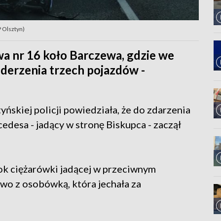
P Olsztyn)
wa nr 16 koło Barczewa, gdzie we
derzenia trzech pojazdów -
yńskiej policji powiedziała, że do zdarzenia
desa - jadący w stronę Biskupca - zaczął
ok ciężarówki jadącej w przeciwnym
owo z osobówką, która jechała za