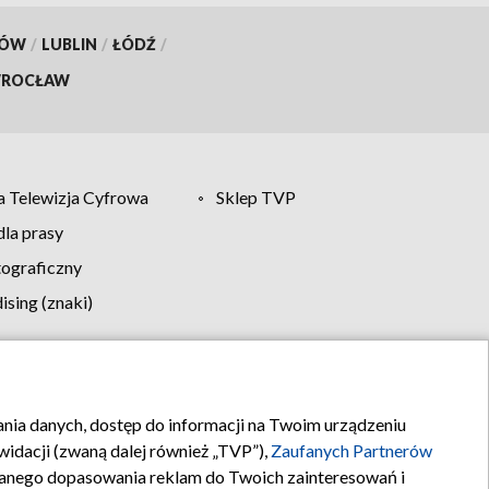
KÓW
/
LUBLIN
/
ŁÓDŹ
/
ROCŁAW
 Telewizja Cyfrowa
Sklep TVP
la prasy
tograficzny
sing (znaki)
klamy
Kontakt
rania danych, dostęp do informacji na Twoim urządzeniu
idacji (zwaną dalej również „TVP”),
Zaufanych Partnerów
anego dopasowania reklam do Twoich zainteresowań i