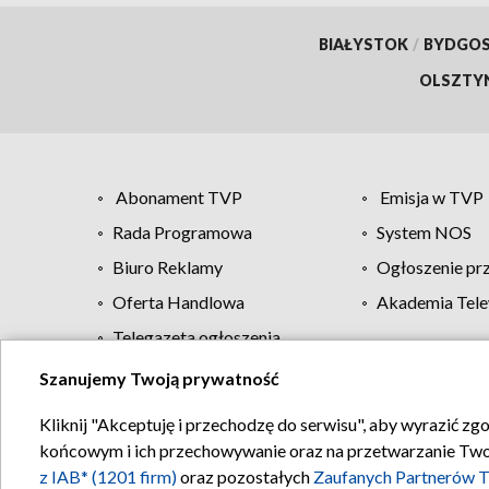
BIAŁYSTOK
/
BYDGO
OLSZTY
Abonament TVP
Emisja w TVP
Rada Programowa
System NOS
Biuro Reklamy
Ogłoszenie pr
Oferta Handlowa
Akademia Tele
Telegazeta ogłoszenia
Szanujemy Twoją prywatność
Regulamin TVP
Kliknij "Akceptuję i przechodzę do serwisu", aby wyrazić zg
końcowym i ich przechowywanie oraz na przetwarzanie Twoich
z IAB* (1201 firm)
oraz pozostałych
Zaufanych Partnerów T