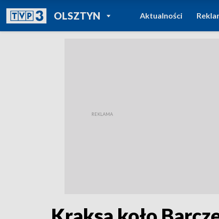
POWRÓT DO
OLSZTYN
Aktualności
Rekla
TVP REGIONY
Kraksa koło Barcze