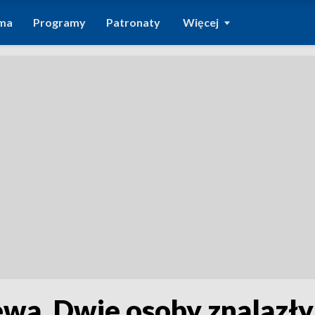
ma
Programy
Patronaty
Więcej
wa. Dwie osoby znalazły 