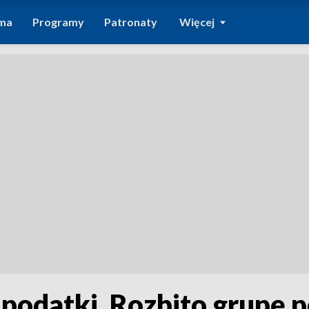
ma
Programy
Patronaty
Więcej
e podatki. Rozbito grupę 