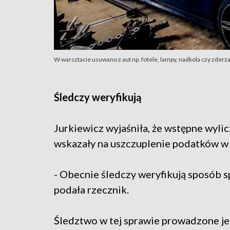
W warsztacie usuwano z aut np. fotele, lampy, nadkola czy zderzaki
Śledczy weryfikują
Jurkiewicz wyjaśniła, że wstępne wyli
wskazały na uszczuplenie podatków w w
- Obecnie śledczy weryfikują sposób
podała rzecznik.
Śledztwo w tej sprawie prowadzone j