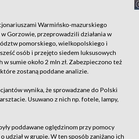
nkcjonariuszami Warmińsko-mazurskiego
 Gorzowie, przeprowadzili działania w
wództw pomorskiego, wielkopolskiego i
 sześć osób i przejęto siedem luksusowych
 w sumie około 2 mln zł. Zabezpieczono też
które zostaną poddane analizie.
licjantów wynika, że sprowadzane do Polski
ztacie. Usuwano z nich np. fotele, lampy,
y były poddawane oględzinom przy pomocy
o udział w grupie. W ten sposób zaniżano ich