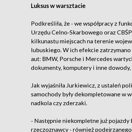
Luksus w warsztacie
Podkreśliła, że - we współpracy z fu
Urzędu Celno-Skarbowego oraz CBŚP w
kilkunastu miejscach na terenie woje
lubuskiego. W ich efekcie zatrzymano
aut: BMW, Porsche i Mercedes wartych
dokumenty, komputery i inne dowody, 
Jak wyjaśniła Jurkiewicz, z ustaleń po
samochody były dekompletowane w wars
nadkola czy zderzaki.
- Następnie niekompletne już pojazd
rzeczoznawcy - również podejrzanego 