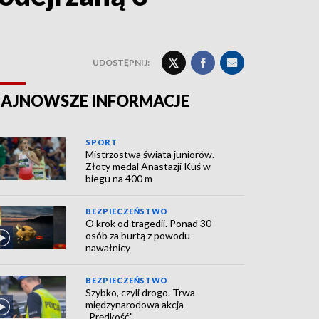
UDOSTĘPNIJ:
AJNOWSZE INFORMACJE
SPORT
Mistrzostwa świata juniorów.
Złoty medal Anastazji Kuś w
biegu na 400 m
BEZPIECZEŃSTWO
O krok od tragedii. Ponad 30
osób za burtą z powodu
nawałnicy
BEZPIECZEŃSTWO
Szybko, czyli drogo. Trwa
międzynarodowa akcja
„Prędkość"