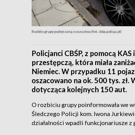
Rozbito grupę podejrzaną o oszustwa (fot. cbśp.policja.pl)
Policjanci CBŚP, z pomocą KAS i
przestępczą, która miała zaniż
Niemiec. W przypadku 11 poja
oszacowano na ok. 500 tys. zł.
dotycząca kolejnych 150 aut.
O rozbiciu grupy poinformowała we w
Śledczego Policji kom. Iwona Jurkiewic
działalności wpadli funkcjonariusze z