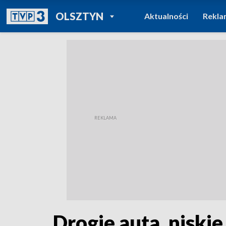
POWRÓT DO
OLSZTYN
Aktualności
Rekla
TVP REGIONY
Drogie auta, niski