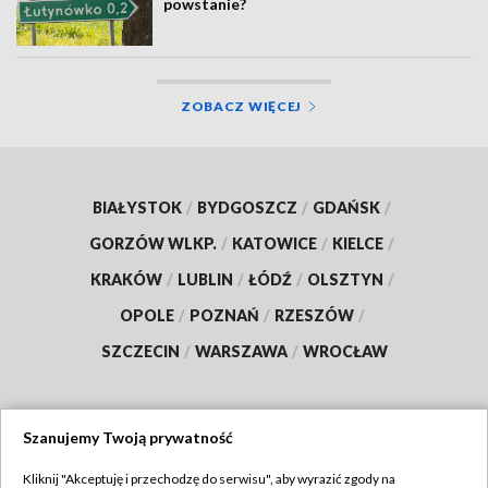
powstanie?
ZOBACZ WIĘCEJ
BIAŁYSTOK
/
BYDGOSZCZ
/
GDAŃSK
/
GORZÓW WLKP.
/
KATOWICE
/
KIELCE
/
KRAKÓW
/
LUBLIN
/
ŁÓDŹ
/
OLSZTYN
/
OPOLE
/
POZNAŃ
/
RZESZÓW
/
SZCZECIN
/
WARSZAWA
/
WROCŁAW
Szanujemy Twoją prywatność
Dołącz do nas:
Kliknij "Akceptuję i przechodzę do serwisu", aby wyrazić zgody na