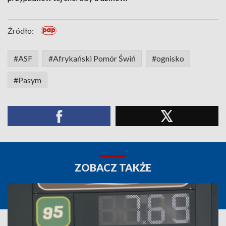
Źródło:
#ASF
#Afrykański Pomór Świń
#ognisko
#Pasym
ZOBACZ TAKŻE