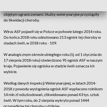
wykryto też w tej samej gminie, w gospodarstwie, w którym
było 39 świń. Oba gospodarstwa położone są na obszarze
objętym ograniczeniami. Służby weterynaryjne przystąpiły
do likwidacji choroby.
Wirus ASF pojawił się w Polsce w połowie lutego 2014 roku.
Do końca 2018 roku odnotowano 213 ognisk tej choroby w
stadach świń, w 2018 roku - 109.
W analogicznym okresie ubiegłego roku (tj. od 1 stycznia do
17 sierpnia 2018 roku) stwierdzono 95 ognisk ASF w naszym
kraju. Pojawienie się ogniska w stadzie świń oznacza ich
wybicie.
Według danych Inspekcji Weterynaryjnej, w latach 2014-
2018 z powodu wystąpienia ognisk ASF wypłacono rolnikom
14 mln zł odszkodowań, zlikwidowano ponad 43 tys. sztuk
świń. W tym roku, do 2 sierpnia wykryto ponad 1444
przypadków tej choroby u dzików.