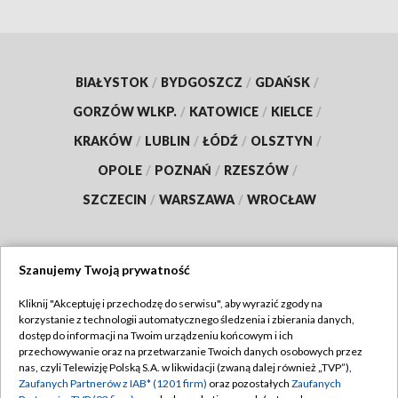
BIAŁYSTOK
/
BYDGOSZCZ
/
GDAŃSK
/
GORZÓW WLKP.
/
KATOWICE
/
KIELCE
/
KRAKÓW
/
LUBLIN
/
ŁÓDŹ
/
OLSZTYN
/
OPOLE
/
POZNAŃ
/
RZESZÓW
/
SZCZECIN
/
WARSZAWA
/
WROCŁAW
Szanujemy Twoją prywatność
Dołącz do nas:
Kliknij "Akceptuję i przechodzę do serwisu", aby wyrazić zgody na
korzystanie z technologii automatycznego śledzenia i zbierania danych,
TVP
dostęp do informacji na Twoim urządzeniu końcowym i ich
Abonament TVP
przechowywanie oraz na przetwarzanie Twoich danych osobowych przez
Regulamin TVP
nas, czyli Telewizję Polską S.A. w likwidacji (zwaną dalej również „TVP”),
Emisja w TVP
Zaufanych Partnerów z IAB* (1201 firm)
oraz pozostałych
Zaufanych
Polityka prywatności