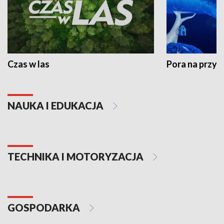
Czas w las
Pora na przyr
NAUKA I EDUKACJA
TECHNIKA I MOTORYZACJA
GOSPODARKA