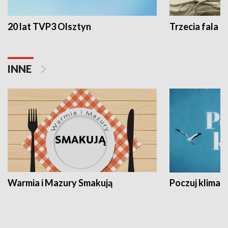
20 lat TVP3 Olsztyn
Trzecia fala -
INNE
Warmia i Mazury Smakują
Poczuj klimat