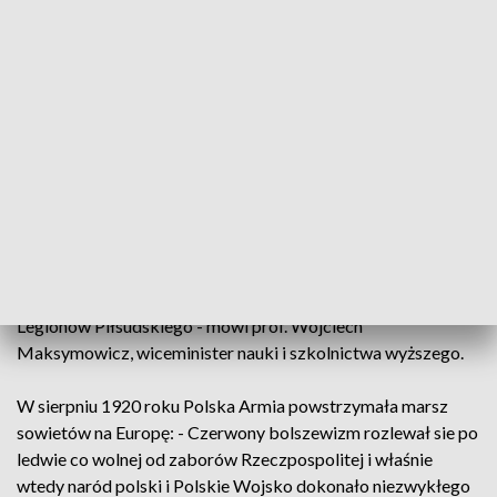
bazylice świętego Jakuba, której przewodniczył arcybiskup
Józef Górzyński. Następnie ulicami Olsztyna przeszła
kolumna marszowa składająca się z kompanii honorowych
jednostek 16. Pomorskiej Dywizji Zmechanizowanej i IV
Warmińsko-Mazurskiej Brygady Obrony Terytorialnej.
Święto Wojska Polskiego jest obchodzone w rocznicę
zwycięskiej dla Polaków Bitwy Warszawskiej: - Tradycja jest
jednak podstawą tego, co teraz budujemy i co będzie później.
Gdyby zapomniano o tradycji, to koniec. Byłem
wychowywany w tradycji Wojska Polskiego. Mój dziadek
miał niespełna 16 lat, gdy uciekł do legionów, był w V Pułku
Legionów Piłsudskiego - mówi prof. Wojciech
Maksymowicz, wiceminister nauki i szkolnictwa wyższego.
W sierpniu 1920 roku Polska Armia powstrzymała marsz
sowietów na Europę: - Czerwony bolszewizm rozlewał sie po
ledwie co wolnej od zaborów Rzeczpospolitej i właśnie
wtedy naród polski i Polskie Wojsko dokonało niezwykłego