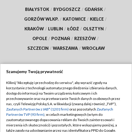
BIAŁYSTOK
/
BYDGOSZCZ
/
GDAŃSK
/
GORZÓW WLKP.
/
KATOWICE
/
KIELCE
/
KRAKÓW
/
LUBLIN
/
ŁÓDŹ
/
OLSZTYN
/
OPOLE
/
POZNAŃ
/
RZESZÓW
/
SZCZECIN
/
WARSZAWA
/
WROCŁAW
Szanujemy Twoją prywatność
Dołącz do nas:
Kliknij "Akceptuję i przechodzę do serwisu", aby wyrazić zgody na
korzystanie z technologii automatycznego śledzenia i zbierania danych,
TVP
dostęp do informacji na Twoim urządzeniu końcowym i ich
Abonament TVP
przechowywanie oraz na przetwarzanie Twoich danych osobowych przez
Regulamin TVP
nas, czyli Telewizję Polską S.A. w likwidacji (zwaną dalej również „TVP”),
Emisja w TVP
Polityka prywatności
Zaufanych Partnerów z IAB* (1201 firm)
oraz pozostałych
Zaufanych
Partnerów TVP (93 firm)
, w celach marketingowych (w tym do
Centrum informacji TVP
Moje zgody
zautomatyzowanego dopasowania reklam do Twoich zainteresowań i
mierzenia ich skuteczności) i pozostałych, które wskazujemy poniżej, a
Naziemna Telewizja Cyfrowa
Pomoc
także zgody na udostępnianie przez nas identyfikatora PPID do Google.