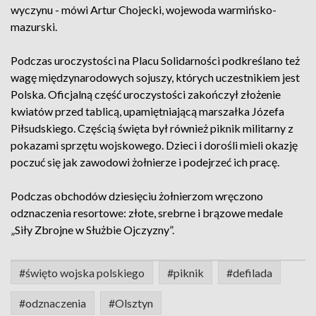
wyczynu - mówi Artur Chojecki, wojewoda warmińsko-
mazurski.
Podczas uroczystości na Placu Solidarności podkreślano też
wagę międzynarodowych sojuszy, których uczestnikiem jest
Polska. Oficjalną część uroczystości zakończył złożenie
kwiatów przed tablicą, upamiętniającą marszałka Józefa
Piłsudskiego. Częścią święta był również piknik militarny z
pokazami sprzętu wojskowego. Dzieci i dorośli mieli okazję
poczuć się jak zawodowi żołnierze i podejrzeć ich pracę.
Podczas obchodów dziesięciu żołnierzom wręczono
odznaczenia resortowe: złote, srebrne i brązowe medale
„Siły Zbrojne w Służbie Ojczyzny”.
#święto wojska polskiego
#piknik
#defilada
#odznaczenia
#Olsztyn