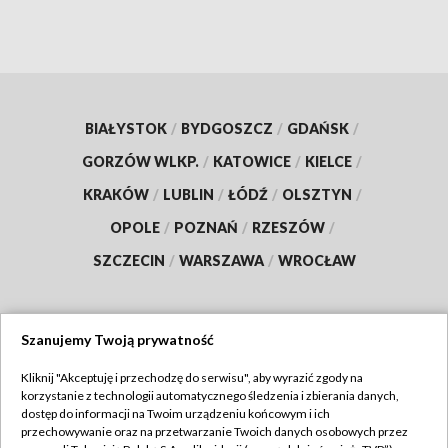
BIAŁYSTOK
/
BYDGOSZCZ
/
GDAŃSK
/
GORZÓW WLKP.
/
KATOWICE
/
KIELCE
/
KRAKÓW
/
LUBLIN
/
ŁÓDŹ
/
OLSZTYN
/
OPOLE
/
POZNAŃ
/
RZESZÓW
/
SZCZECIN
/
WARSZAWA
/
WROCŁAW
Szanujemy Twoją prywatność
Dołącz do nas:
Kliknij "Akceptuję i przechodzę do serwisu", aby wyrazić zgody na
korzystanie z technologii automatycznego śledzenia i zbierania danych,
TVP
dostęp do informacji na Twoim urządzeniu końcowym i ich
Abonament TVP
przechowywanie oraz na przetwarzanie Twoich danych osobowych przez
Regulamin TVP