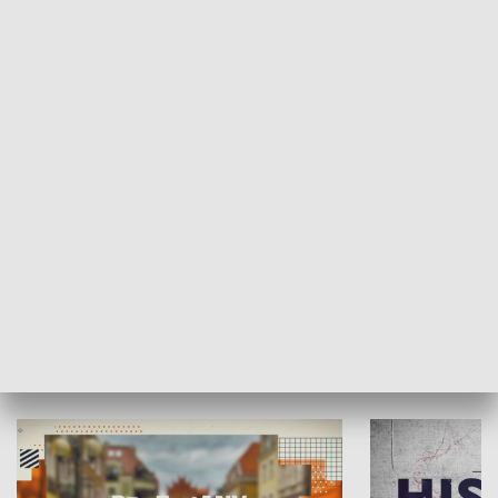
SPOŁECZEŃSTWO
Moje miejsce
Winda region
HISTORIA