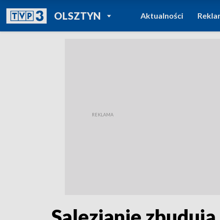
POWRÓT DO
OLSZTYN
Aktualności
Rekla
TVP REGIONY
Salezjanie zbuduj