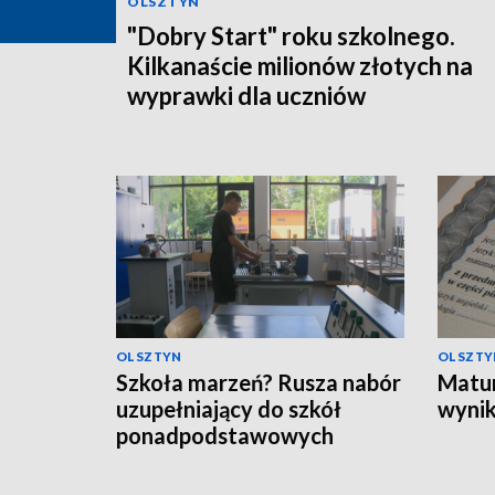
OLSZTYN
"Dobry Start" roku szkolnego.
Kilkanaście milionów złotych na
wyprawki dla uczniów
OLSZTYN
OLSZTY
Szkoła marzeń? Rusza nabór
Matur
uzupełniający do szkół
wynik
ponadpodstawowych