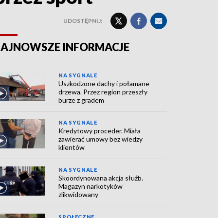
UDOSTĘPNIJ:
AJNOWSZE INFORMACJE
NA SYGNALE
Uszkodzone dachy i połamane
drzewa. Przez region przeszły
burze z gradem
NA SYGNALE
Kredytowy proceder. Miała
zawierać umowy bez wiedzy
klientów
NA SYGNALE
Skoordynowana akcja służb.
Magazyn narkotyków
zlikwidowany
SPOŁECZNE