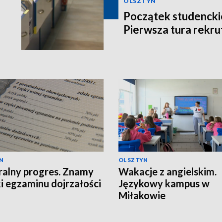
OLSZTYN
Początek studencki
Pierwsza tura rekru
N
OLSZTYN
alny progres. Znamy
Wakacje z angielskim.
i egzaminu dojrzałości
Językowy kampus w
Miłakowie