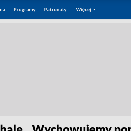
ma
Programy
Patronaty
Więcej
ą halę. „Wychowujemy pop