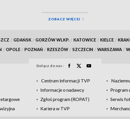
ZOBACZ WIĘCEJ
SZCZ
/
GDAŃSK
/
GORZÓW WLKP.
/
KATOWICE
/
KIELCE
/
KRA
N
/
OPOLE
/
POZNAŃ
/
RZESZÓW
/
SZCZECIN
/
WARSZAWA
/
W
Dołącz do nas:
Centrum informacji TVP
Naziemna
Informacje o nadawcy
Program d
zetargowe
Zgłoś program (ROPAT)
Serwis fo
wizyjna
Kariera w TVP
Merchandi