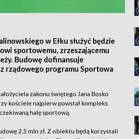
Kalinowskiego w Ełku służyć będzie
ubowi sportowemu, zrzeszającemu
zieży. Budowę dofinansuje
ki z rządowego programu Sportowa
ałożyciela zakonu świętego Jana Bosko
 Przy kościele najpierw powstał kompleks
yczekiwaną halę sportową.
udowę 2,5 mln zł. Z obiektu będą korzystali