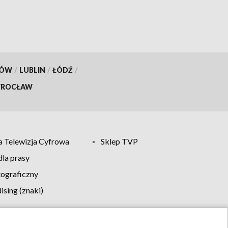
KÓW
/
LUBLIN
/
ŁÓDŹ
/
ROCŁAW
 Telewizja Cyfrowa
Sklep TVP
la prasy
tograficzny
sing (znaki)