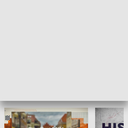
SPOŁECZEŃSTWO
Moje miejsce
Winda region
HISTORIA