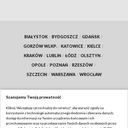
BIAŁYSTOK
/
BYDGOSZCZ
/
GDAŃSK
/
GORZÓW WLKP.
/
KATOWICE
/
KIELCE
/
KRAKÓW
/
LUBLIN
/
ŁÓDŹ
/
OLSZTYN
/
OPOLE
/
POZNAŃ
/
RZESZÓW
/
SZCZECIN
/
WARSZAWA
/
WROCŁAW
Szanujemy Twoją prywatność
Dołącz do nas:
Kliknij "Akceptuję i przechodzę do serwisu", aby wyrazić zgody na
korzystanie z technologii automatycznego śledzenia i zbierania danych,
TVP
dostęp do informacji na Twoim urządzeniu końcowym i ich
Abonament TVP
przechowywanie oraz na przetwarzanie Twoich danych osobowych przez
Regulamin TVP