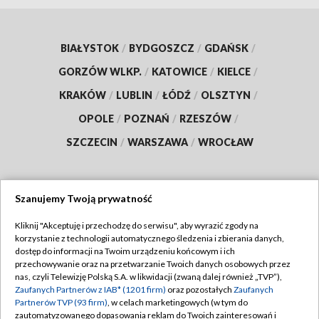
BIAŁYSTOK
/
BYDGOSZCZ
/
GDAŃSK
/
GORZÓW WLKP.
/
KATOWICE
/
KIELCE
/
KRAKÓW
/
LUBLIN
/
ŁÓDŹ
/
OLSZTYN
/
OPOLE
/
POZNAŃ
/
RZESZÓW
/
SZCZECIN
/
WARSZAWA
/
WROCŁAW
Szanujemy Twoją prywatność
Dołącz do nas:
Kliknij "Akceptuję i przechodzę do serwisu", aby wyrazić zgody na
korzystanie z technologii automatycznego śledzenia i zbierania danych,
TVP
dostęp do informacji na Twoim urządzeniu końcowym i ich
Abonament TVP
przechowywanie oraz na przetwarzanie Twoich danych osobowych przez
Regulamin TVP
nas, czyli Telewizję Polską S.A. w likwidacji (zwaną dalej również „TVP”),
Emisja w TVP
Zaufanych Partnerów z IAB* (1201 firm)
oraz pozostałych
Zaufanych
Polityka prywatności
Partnerów TVP (93 firm)
, w celach marketingowych (w tym do
Centrum informacji TVP
Moje zgody
zautomatyzowanego dopasowania reklam do Twoich zainteresowań i