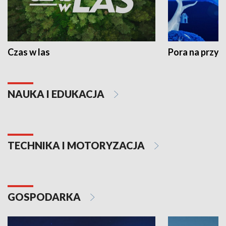
Czas w las
Pora na przyr
NAUKA I EDUKACJA
TECHNIKA I MOTORYZACJA
GOSPODARKA