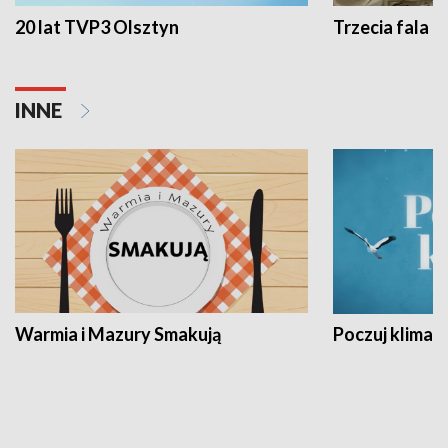
20 lat TVP3 Olsztyn
Trzecia fala -
INNE
Warmia i Mazury Smakują
Poczuj klimat