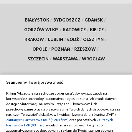
BIAŁYSTOK
/
BYDGOSZCZ
/
GDAŃSK
/
GORZÓW WLKP.
/
KATOWICE
/
KIELCE
/
KRAKÓW
/
LUBLIN
/
ŁÓDŹ
/
OLSZTYN
/
OPOLE
/
POZNAŃ
/
RZESZÓW
/
SZCZECIN
/
WARSZAWA
/
WROCŁAW
Szanujemy Twoją prywatność
Dołącz do nas:
Kliknij "Akceptuję i przechodzę do serwisu", aby wyrazić zgody na
korzystanie z technologii automatycznego śledzenia i zbierania danych,
TVP
dostęp do informacji na Twoim urządzeniu końcowym i ich
Abonament TVP
przechowywanie oraz na przetwarzanie Twoich danych osobowych przez
Regulamin TVP
nas, czyli Telewizję Polską S.A. w likwidacji (zwaną dalej również „TVP”),
Emisja w TVP
Zaufanych Partnerów z IAB* (1201 firm)
oraz pozostałych
Zaufanych
Polityka prywatności
Partnerów TVP (93 firm)
, w celach marketingowych (w tym do
Centrum informacji TVP
Moje zgody
zautomatyzowanego dopasowania reklam do Twoich zainteresowań i