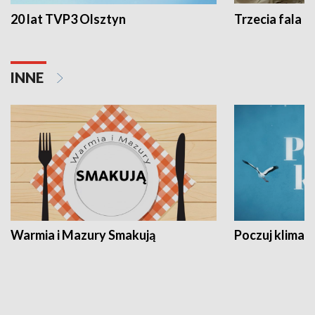
20 lat TVP3 Olsztyn
Trzecia fala -
INNE
Warmia i Mazury Smakują
Poczuj klimat