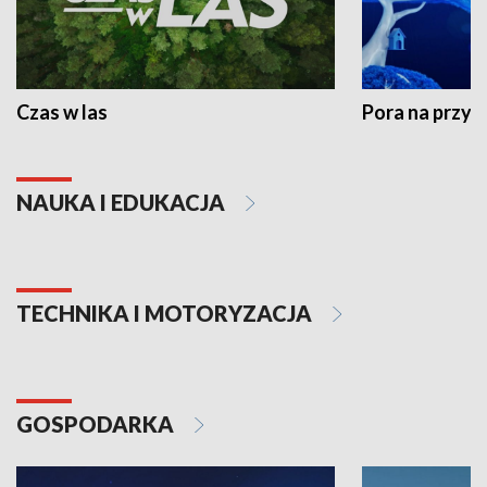
Czas w las
Pora na przyr
NAUKA I EDUKACJA
TECHNIKA I MOTORYZACJA
GOSPODARKA