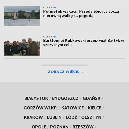
OLSZTYN
Półmetek wakacji. Przedsiębiorcy toczą
nierówną walkę z... pogodą
OLSZTYN
Bartłomiej Kubkowski przepłynął Bałtyk w
szczytnym celu
ZOBACZ WIĘCEJ
BIAŁYSTOK
/
BYDGOSZCZ
/
GDAŃSK
/
GORZÓW WLKP.
/
KATOWICE
/
KIELCE
/
KRAKÓW
/
LUBLIN
/
ŁÓDŹ
/
OLSZTYN
/
OPOLE
/
POZNAŃ
/
RZESZÓW
/