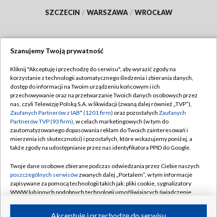
SZCZECIN
/
WARSZAWA
/
WROCŁAW
Szanujemy Twoją prywatność
Dołącz do nas:
Kliknij "Akceptuję i przechodzę do serwisu", aby wyrazić zgody na
korzystanie z technologii automatycznego śledzenia i zbierania danych,
TVP
dostęp do informacji na Twoim urządzeniu końcowym i ich
Abonament TVP
przechowywanie oraz na przetwarzanie Twoich danych osobowych przez
Regulamin TVP
nas, czyli Telewizję Polską S.A. w likwidacji (zwaną dalej również „TVP”),
Emisja w TVP
Polityka prywatności
Zaufanych Partnerów z IAB* (1201 firm)
oraz pozostałych
Zaufanych
Partnerów TVP (93 firm)
, w celach marketingowych (w tym do
Centrum informacji TVP
Moje zgody
zautomatyzowanego dopasowania reklam do Twoich zainteresowań i
mierzenia ich skuteczności) i pozostałych, które wskazujemy poniżej, a
Naziemna Telewizja Cyfrowa
Pomoc
także zgody na udostępnianie przez nas identyfikatora PPID do Google.
Sklep TVP
Biuro reklamy
Twoje dane osobowe zbierane podczas odwiedzania przez Ciebie naszych
Rada Programowa
Kontakt
poszczególnych serwisów
zwanych dalej „Portalem”, w tym informacje
zapisywane za pomocą technologii takich jak: pliki cookie, sygnalizatory
System NOS
WWW lub innych podobnych technologii umożliwiających świadczenie
dopasowanych i bezpiecznych usług, personalizację treści oraz reklam,
Informacje o nadawcy
Kanały
udostępnianie funkcji mediów społecznościowych oraz analizowanie
Akceptuję i przechodzę do serwisu