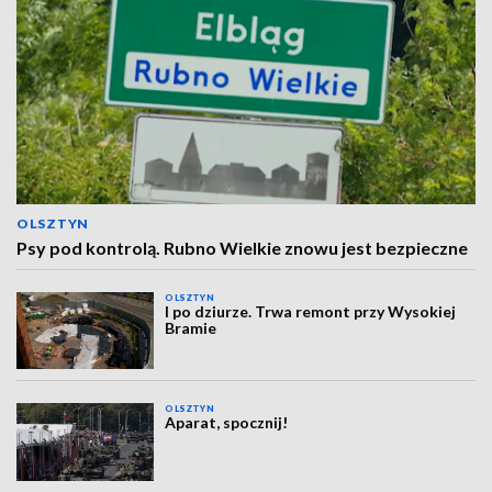
OLSZTYN
Psy pod kontrolą. Rubno Wielkie znowu jest bezpieczne
OLSZTYN
I po dziurze. Trwa remont przy Wysokiej
Bramie
OLSZTYN
Aparat, spocznij!