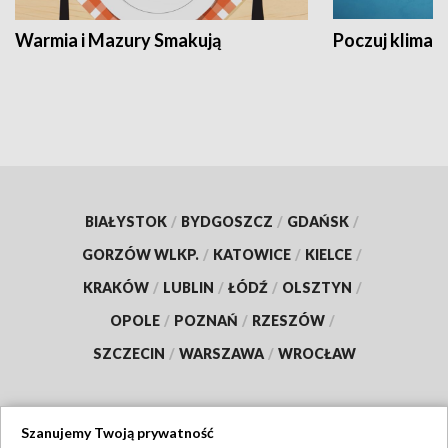
Warmia i Mazury Smakują
Poczuj klimat
BIAŁYSTOK
/
BYDGOSZCZ
/
GDAŃSK
/
GORZÓW WLKP.
/
KATOWICE
/
KIELCE
/
KRAKÓW
/
LUBLIN
/
ŁÓDŹ
/
OLSZTYN
/
OPOLE
/
POZNAŃ
/
RZESZÓW
/
SZCZECIN
/
WARSZAWA
/
WROCŁAW
Szanujemy Twoją prywatność