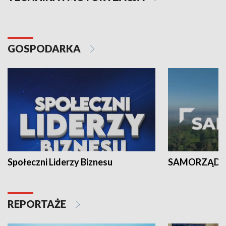
GOSPODARKA
Społeczni Liderzy Biznesu
SAMORZĄD N
REPORTAŻE