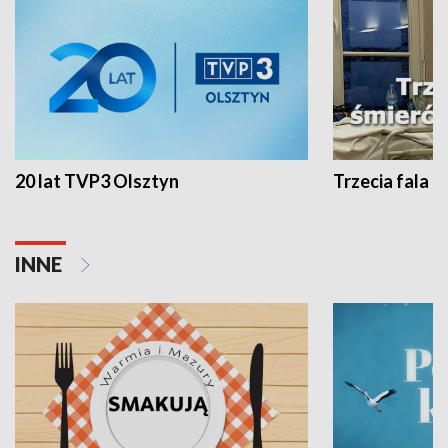
20 lat TVP3 Olsztyn
Trzecia fala -
INNE