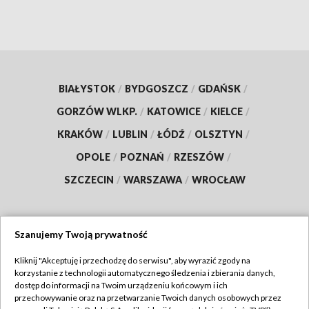
BIAŁYSTOK
/
BYDGOSZCZ
/
GDAŃSK
/
GORZÓW WLKP.
/
KATOWICE
/
KIELCE
/
KRAKÓW
/
LUBLIN
/
ŁÓDŹ
/
OLSZTYN
/
OPOLE
/
POZNAŃ
/
RZESZÓW
/
SZCZECIN
/
WARSZAWA
/
WROCŁAW
Szanujemy Twoją prywatność
Dołącz do nas:
Kliknij "Akceptuję i przechodzę do serwisu", aby wyrazić zgody na
korzystanie z technologii automatycznego śledzenia i zbierania danych,
TVP
dostęp do informacji na Twoim urządzeniu końcowym i ich
Abonament TVP
przechowywanie oraz na przetwarzanie Twoich danych osobowych przez
Regulamin TVP