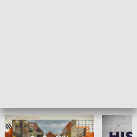
SPOŁECZEŃSTWO
Moje miejsce
Winda region
HISTORIA