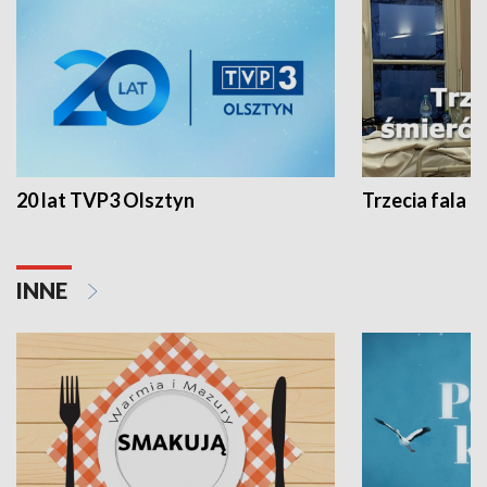
20 lat TVP3 Olsztyn
Trzecia fala -
INNE