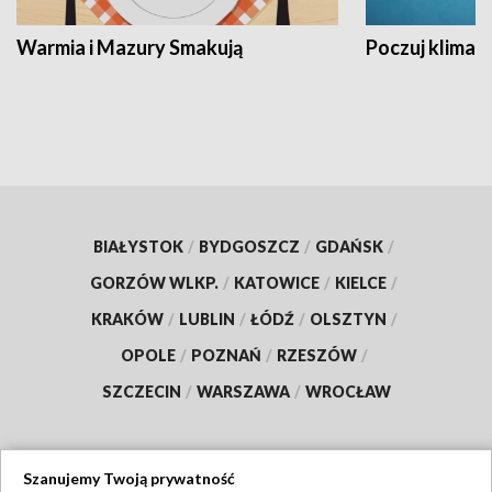
Warmia i Mazury Smakują
Poczuj klimat
BIAŁYSTOK
/
BYDGOSZCZ
/
GDAŃSK
/
GORZÓW WLKP.
/
KATOWICE
/
KIELCE
/
KRAKÓW
/
LUBLIN
/
ŁÓDŹ
/
OLSZTYN
/
OPOLE
/
POZNAŃ
/
RZESZÓW
/
SZCZECIN
/
WARSZAWA
/
WROCŁAW
Szanujemy Twoją prywatność