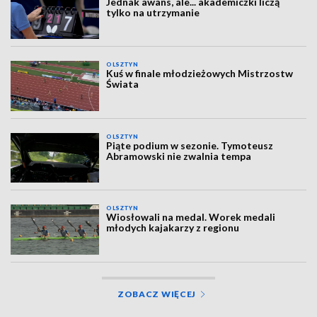
Jednak awans, ale... akademiczki liczą
tylko na utrzymanie
OLSZTYN
Kuś w finale młodzieżowych Mistrzostw
Świata
OLSZTYN
Piąte podium w sezonie. Tymoteusz
Abramowski nie zwalnia tempa
OLSZTYN
Wiosłowali na medal. Worek medali
młodych kajakarzy z regionu
ZOBACZ WIĘCEJ