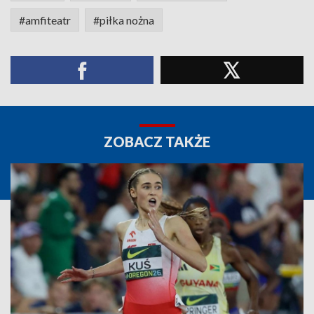
#amfiteatr
#piłka nożna
ZOBACZ TAKŻE