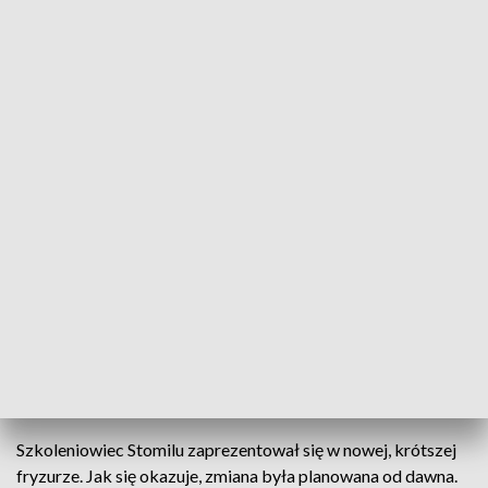
#NowyStomil to nowe wyzwania
W piątek piłkarze Stomilu po raz pierwszy tego lata
zagrają przed własnymi kibicami. Przed meczem
przywitali po przerwie swoich kibiców podczas
spotkania w olsztyńskim amfiteatrze. Fani biało-
niebieskich mogli poznać nowych zawodników w
całkiem nowych strojach meczowych, a także z
odmienionym trenerem Piotrem Zajączkowskim.
Szkoleniowiec Stomilu zaprezentował się w nowej, krótszej
fryzurze. Jak się okazuje, zmiana była planowana od dawna.