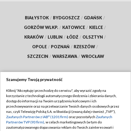
BIAŁYSTOK
/
BYDGOSZCZ
/
GDAŃSK
/
GORZÓW WLKP.
/
KATOWICE
/
KIELCE
/
KRAKÓW
/
LUBLIN
/
ŁÓDŹ
/
OLSZTYN
/
OPOLE
/
POZNAŃ
/
RZESZÓW
/
SZCZECIN
/
WARSZAWA
/
WROCŁAW
Szanujemy Twoją prywatność
Dołącz do nas:
Kliknij "Akceptuję i przechodzę do serwisu", aby wyrazić zgody na
korzystanie z technologii automatycznego śledzenia i zbierania danych,
TVP
dostęp do informacji na Twoim urządzeniu końcowym i ich
Abonament TVP
przechowywanie oraz na przetwarzanie Twoich danych osobowych przez
Regulamin TVP
nas, czyli Telewizję Polską S.A. w likwidacji (zwaną dalej również „TVP”),
Emisja w TVP
Polityka prywatności
Zaufanych Partnerów z IAB* (1201 firm)
oraz pozostałych
Zaufanych
Partnerów TVP (93 firm)
, w celach marketingowych (w tym do
Centrum informacji TVP
Moje zgody
zautomatyzowanego dopasowania reklam do Twoich zainteresowań i