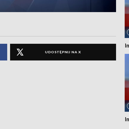
I
UDOSTĘPNIJ NA X
I