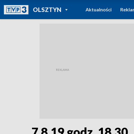
POWRÓT DO
OLSZTYN
Aktualności
Rekla
TVP REGIONY
7.8.19 godz. 18.30