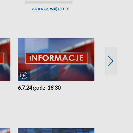
ZOBACZ WIĘCEJ
6.7.24 godz. 18.30
5.7.24 godz. 