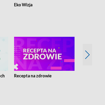
Eko Wizja
ach
Recepta na zdrowie
Wybieram z