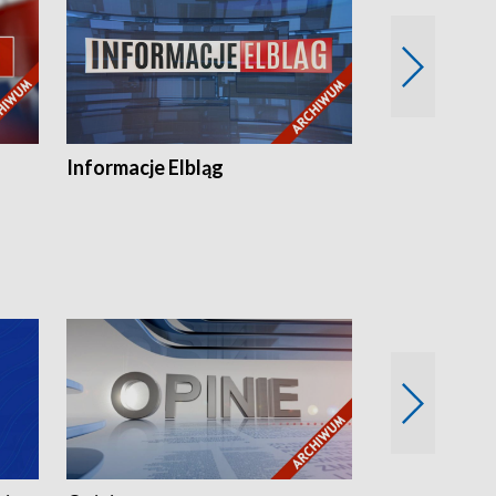
Informacje Elbląg
Wstaje nowy