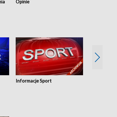
nia
Opinie
Opinie Elblą
Informacje Sport
Flesz sport