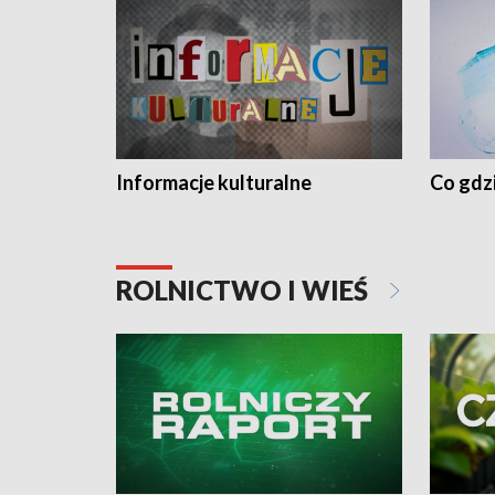
Informacje kulturalne
Co gdzi
ROLNICTWO I WIEŚ