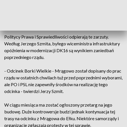
To m.in. S7, DK51 i obwodnica Olsztyna. Do tego
przedstawiciele PO oskarżają PiS o to, że nie wywiązują się z
obietnic rozbudowy DK16.
Politycy Prawa i Sprawiedliwości odpierają te zarzuty.
Według Jerzego Szmita, byłego wiceministra infrastruktury
opóźnienia w modernizacji DK16 są wynikiem zaniedbań
poprzedniego rządu.
- Odcinek Borki Wielkie - Mrągowo został dopisany do prac
rządu w ostatnich chwilach tuż przed poprzednimi wyborami,
ale PO i PSL nie zapewniły środków na realizację tego
odcinka - twierdzi Jerzy Szmit.
W ciągu miesiąca ma zostać ogłoszony przetarg na jego
budowę. Duże kontrowersje budzi jednak kontynuacja tej
trasy na odcinku z Mrągowa do Ełku. Niektóre samorządy i
organizacje zgłaszają protesty w tej sprawie.