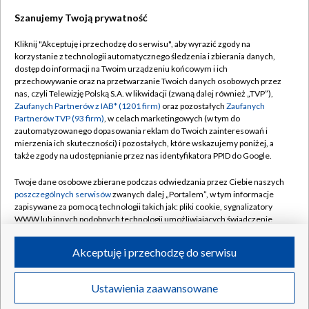
Szanujemy Twoją prywatność
Dołącz do nas:
Kliknij "Akceptuję i przechodzę do serwisu", aby wyrazić zgody na
korzystanie z technologii automatycznego śledzenia i zbierania danych,
TVP
dostęp do informacji na Twoim urządzeniu końcowym i ich
Abonament TVP
przechowywanie oraz na przetwarzanie Twoich danych osobowych przez
Regulamin TVP
nas, czyli Telewizję Polską S.A. w likwidacji (zwaną dalej również „TVP”),
Emisja w TVP
Polityka prywatności
Zaufanych Partnerów z IAB* (1201 firm)
oraz pozostałych
Zaufanych
Partnerów TVP (93 firm)
, w celach marketingowych (w tym do
Centrum informacji TVP
Moje zgody
zautomatyzowanego dopasowania reklam do Twoich zainteresowań i
mierzenia ich skuteczności) i pozostałych, które wskazujemy poniżej, a
Naziemna Telewizja Cyfrowa
Pomoc
także zgody na udostępnianie przez nas identyfikatora PPID do Google.
Sklep TVP
Biuro reklamy
Twoje dane osobowe zbierane podczas odwiedzania przez Ciebie naszych
Rada Programowa
Kontakt
poszczególnych serwisów
zwanych dalej „Portalem”, w tym informacje
zapisywane za pomocą technologii takich jak: pliki cookie, sygnalizatory
System NOS
WWW lub innych podobnych technologii umożliwiających świadczenie
dopasowanych i bezpiecznych usług, personalizację treści oraz reklam,
Informacje o nadawcy
Kanały
udostępnianie funkcji mediów społecznościowych oraz analizowanie
Akceptuję i przechodzę do serwisu
ruchu w Internecie.
Program dla prasy
©2026 Telewizja Polska S.A. w likwidacji
Biuro Reklamy
Twoje dane osobowe zbierane podczas odwiedzania przez Ciebie
Ustawienia zaawansowane
poszczególnych serwisów
na Portalu, takie jak adresy IP, identyfikatory
Ogłoszenie przetargowe
Twoich urządzeń końcowych i identyfikatory plików cookie, informacje o