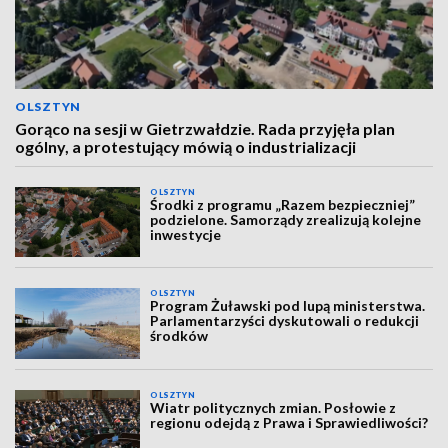
OLSZTYN
Gorąco na sesji w Gietrzwałdzie. Rada przyjęła plan
ogólny, a protestujący mówią o industrializacji
OLSZTYN
Środki z programu „Razem bezpieczniej”
podzielone. Samorządy zrealizują kolejne
inwestycje
OLSZTYN
Program Żuławski pod lupą ministerstwa.
Parlamentarzyści dyskutowali o redukcji
środków
OLSZTYN
Wiatr politycznych zmian. Posłowie z
regionu odejdą z Prawa i Sprawiedliwości?