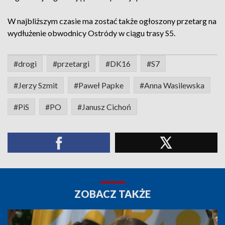
W najbliższym czasie ma zostać także ogłoszony przetarg na
wydłużenie obwodnicy Ostródy w ciągu trasy S5.
#drogi
#przetargi
#DK16
#S7
#Jerzy Szmit
#Paweł Papke
#Anna Wasilewska
#PiS
#PO
#Janusz Cichoń
ZOBACZ TAKŻE