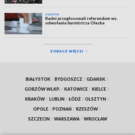
OLSZTYN
Radni przegłosowali referendum ws.
odwołania burmistrza Olecka
ZOBACZ WIĘCEJ
BIAŁYSTOK
/
BYDGOSZCZ
/
GDAŃSK
/
GORZÓW WLKP.
/
KATOWICE
/
KIELCE
/
KRAKÓW
/
LUBLIN
/
ŁÓDŹ
/
OLSZTYN
/
OPOLE
/
POZNAŃ
/
RZESZÓW
/
SZCZECIN
/
WARSZAWA
/
WROCŁAW