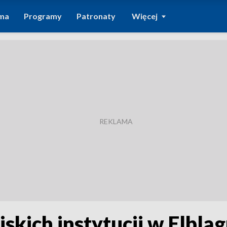
ma
Programy
Patronaty
Więcej
skich instytucji w Elblą