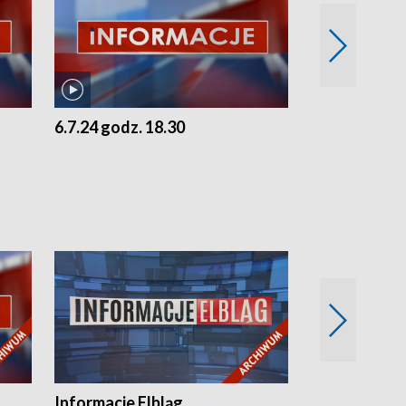
6.7.24 godz. 18.30
5.7.24 godz. 
Informacje Elbląg
Wstaje nowy