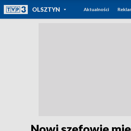
POWRÓT DO
OLSZTYN
Aktualności
Rekla
TVP REGIONY
Nowi szefowie miej