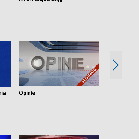
nia
Opinie
Opinie Elblą