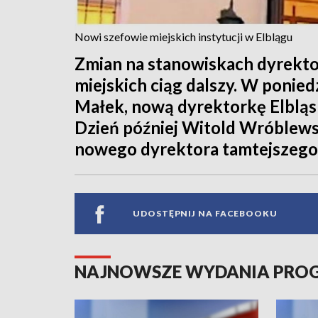
Nowi szefowie miejskich instytucji w Elblągu
Zmian na stanowiskach dyrektor
miejskich ciąg dalszy. W ponied
Małek, nową dyrektorkę Elbląs
Dzień później Witold Wróblews
nowego dyrektora tamtejszeg
UDOSTĘPNIJ NA FACEBOOKU
NAJNOWSZE WYDANIA PR