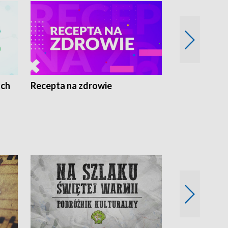
ach
Recepta na zdrowie
Wybieram z