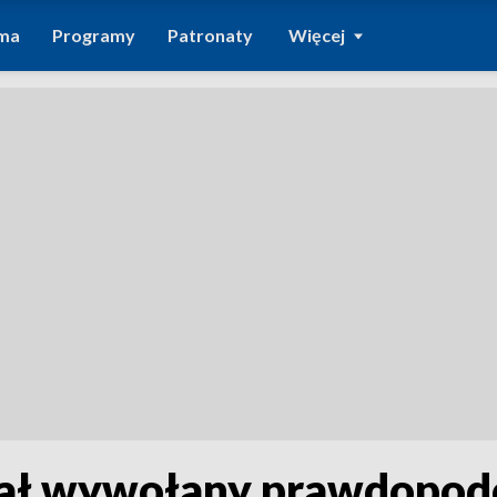
ma
Programy
Patronaty
Więcej
stał wywołany prawdopod