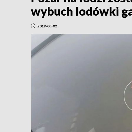
wybuch lodówki g
2019-08-02