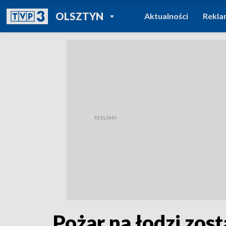
POWRÓT DO
OLSZTYN
Aktualności
Rekla
TVP REGIONY
Pożar na łodzi zo