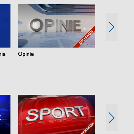
nia
Opinie
Opinie Elblą