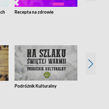
ach
Recepta na zdrowie
Wybieram z
Podróżnik Kulturalny
Okolice Szla