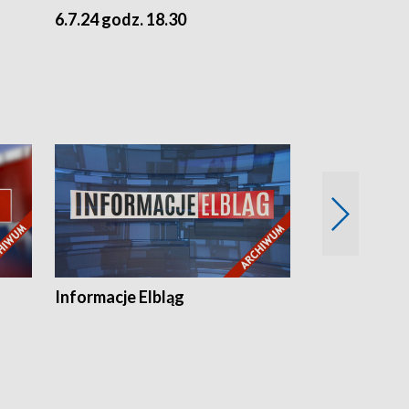
6.7.24 godz. 18.30
5.7.24 godz. 
Informacje Elbląg
Wstaje nowy