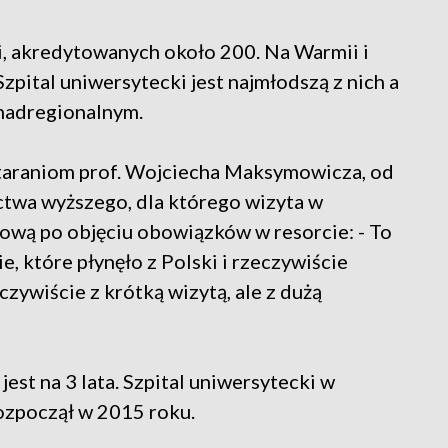
li, akredytowanych około 200. Na Warmii i
zpital uniwersytecki jest najmłodszą z nich a
onadregionalnym.
 staraniom prof. Wojciecha Maksymowicza, od
ctwa wyższego, dla którego wizyta w
dową po objęciu obowiązków w resorcie: - To
, które płynęło z Polski i rzeczywiście
czywiście z krótką wizytą, ale z dużą
est na 3 lata. Szpital uniwersytecki w
rozpoczął w 2015 roku.