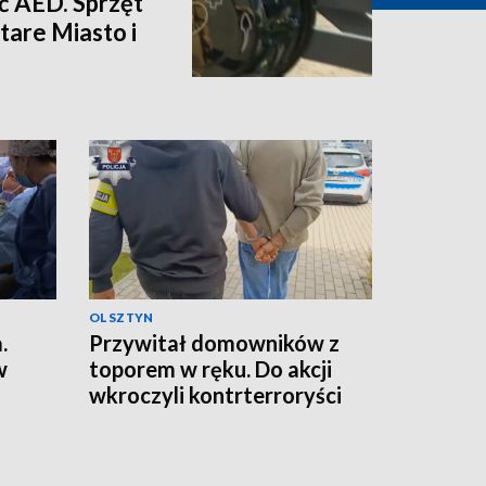
eć AED. Sprzęt
Stare Miasto i
OLSZTYN
.
Przywitał domowników z
w
toporem w ręku. Do akcji
wkroczyli kontrterroryści