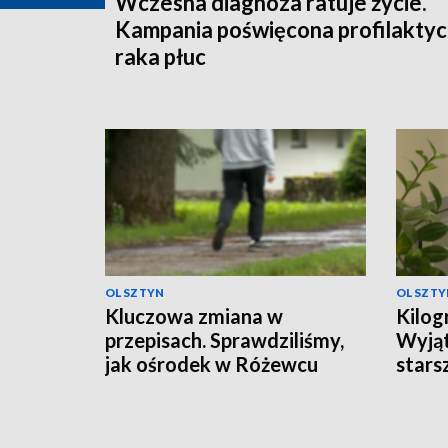
Wczesna diagnoza ratuje życie.
Kampania poświęcona profilakty
raka płuc
OLSZTYN
OLSZTY
Kluczowa zmiana w
Kilog
przepisach. Sprawdziliśmy,
Wyjąt
jak ośrodek w Różewcu
stars
pomaga uzależnionym