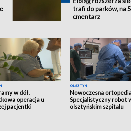
Elbląg rozszerza si
ce
trafi do parków, na 
cmentarz
N
OLSZTYN
ramy w dół.
Nowoczesna ortopedia
kowa operacja u
Specjalistyczny robot 
zej pacjentki
olsztyńskim szpitalu