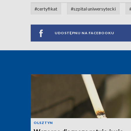
#certyfikat
#szpital uniwersytecki
UDOSTĘPNIJ NA FACEBOOKU
OLSZTYN