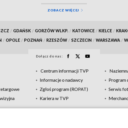
ZOBACZ WIĘCEJ
SZCZ
/
GDAŃSK
/
GORZÓW WLKP.
/
KATOWICE
/
KIELCE
/
KRA
N
/
OPOLE
/
POZNAŃ
/
RZESZÓW
/
SZCZECIN
/
WARSZAWA
/
W
Dołącz do nas:
Centrum informacji TVP
Naziemna
Informacje o nadawcy
Program d
zetargowe
Zgłoś program (ROPAT)
Serwis fo
wizyjna
Kariera w TVP
Merchandi