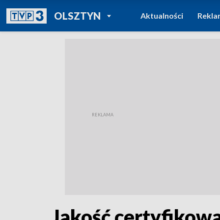
POWRÓT DO
OLSZTYN
Aktualności
Rekla
TVP REGIONY
Jakość certyfikowa