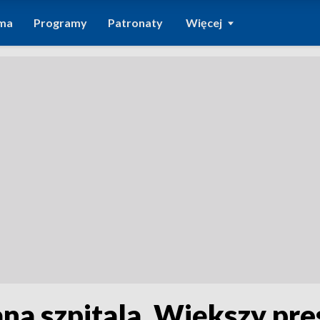
ma
Programy
Patronaty
Więcej
na szpitala. Większy pre