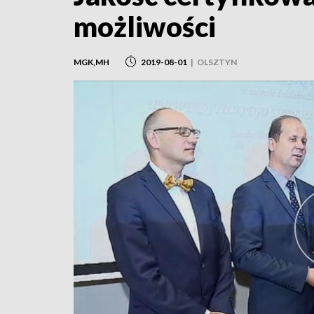
możliwości
MGK,MH
2019-08-01
|
OLSZTYN