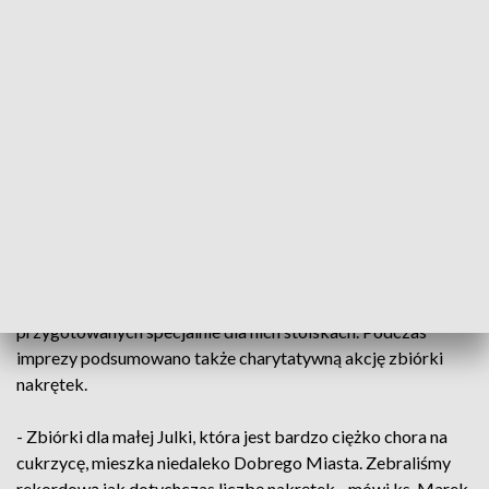
- Integracja, wspólna zabawa, spotkania rodzinne. Chodzi
głównie o spotykanie się w gronie rodzinnym: przyjaciół,
sąsiadów, znajomych - mówi Andrzej Maciejewski, burmistrz
Barczewa.
- Cieszę się, że festyn, który w nazwie ma też ekologiczność
nawiązuje również do bardzo ważnego aspektu naszego
życia, czyli dbałości o środowisko - mówi Artur Chojecki,
wojewoda warmińsko-mazurski.
Wiedzę na ten temat najmłodsi mogli zyskać na
przygotowanych specjalnie dla nich stoiskach. Podczas
imprezy podsumowano także charytatywną akcję zbiórki
nakrętek.
- Zbiórki dla małej Julki, która jest bardzo ciężko chora na
cukrzycę, mieszka niedaleko Dobrego Miasta. Zebraliśmy
rekordową jak dotychczas liczbę nakrętek - mówi ks. Marek