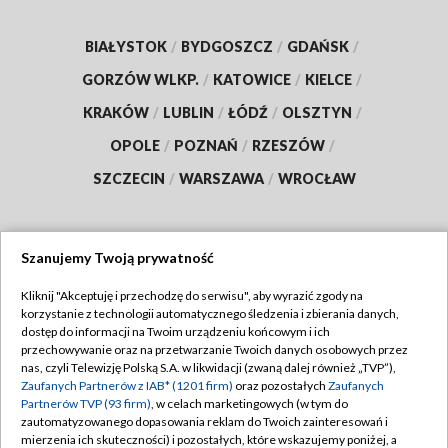
BIAŁYSTOK
/
BYDGOSZCZ
/
GDAŃSK
/
GORZÓW WLKP.
/
KATOWICE
/
KIELCE
/
KRAKÓW
/
LUBLIN
/
ŁÓDŹ
/
OLSZTYN
/
OPOLE
/
POZNAŃ
/
RZESZÓW
/
SZCZECIN
/
WARSZAWA
/
WROCŁAW
Szanujemy Twoją prywatność
Dołącz do nas:
Kliknij "Akceptuję i przechodzę do serwisu", aby wyrazić zgody na
korzystanie z technologii automatycznego śledzenia i zbierania danych,
TVP
dostęp do informacji na Twoim urządzeniu końcowym i ich
Abonament TVP
przechowywanie oraz na przetwarzanie Twoich danych osobowych przez
Regulamin TVP
nas, czyli Telewizję Polską S.A. w likwidacji (zwaną dalej również „TVP”),
Emisja w TVP
Polityka prywatności
Zaufanych Partnerów z IAB* (1201 firm)
oraz pozostałych
Zaufanych
Partnerów TVP (93 firm)
, w celach marketingowych (w tym do
Centrum informacji TVP
Moje zgody
zautomatyzowanego dopasowania reklam do Twoich zainteresowań i
mierzenia ich skuteczności) i pozostałych, które wskazujemy poniżej, a
Naziemna Telewizja Cyfrowa