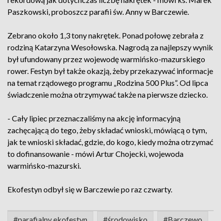
Paszkowski, proboszcz parafii św. Anny w Barczewie.
Zebrano około 1,3 tony nakrętek. Ponad połowę zebrała z
rodziną Katarzyna Wesołowska. Nagrodą za najlepszy wynik
był ufundowany przez wojewodę warmińsko-mazurskiego
rower. Festyn był także okazją, żeby przekazywać informacje
na temat rządowego programu „Rodzina 500 Plus”. Od lipca
świadczenie można otrzymywać także na pierwsze dziecko.
- Cały lipiec przeznaczaliśmy na akcję informacyjną
zachęcającą do tego, żeby składać wnioski, mówiącą o tym,
jak te wnioski składać, gdzie, do kogo, kiedy można otrzymać
to dofinansowanie - mówi Artur Chojecki, wojewoda
warmińsko-mazurski.
Ekofestyn odbył się w Barczewie po raz czwarty.
#parafialny ekofestyn
#środowisko
#Barczewo