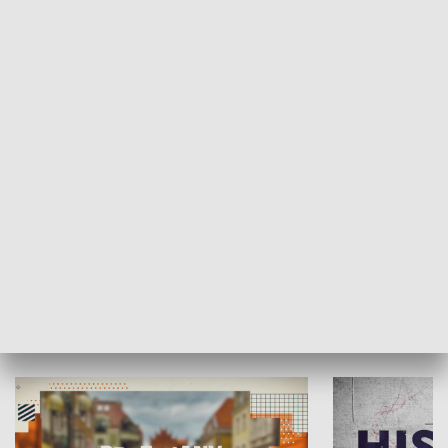
SPOŁECZEŃSTWO
Moje miejsce
Winda region
HISTORIA