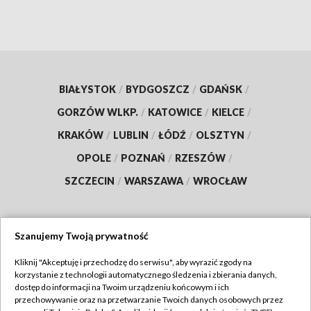
BIAŁYSTOK
/
BYDGOSZCZ
/
GDAŃSK
/
GORZÓW WLKP.
/
KATOWICE
/
KIELCE
/
KRAKÓW
/
LUBLIN
/
ŁÓDŹ
/
OLSZTYN
/
OPOLE
/
POZNAŃ
/
RZESZÓW
/
SZCZECIN
/
WARSZAWA
/
WROCŁAW
Szanujemy Twoją prywatność
Dołącz do nas:
Kliknij "Akceptuję i przechodzę do serwisu", aby wyrazić zgody na
korzystanie z technologii automatycznego śledzenia i zbierania danych,
TVP
dostęp do informacji na Twoim urządzeniu końcowym i ich
Abonament TVP
przechowywanie oraz na przetwarzanie Twoich danych osobowych przez
Regulamin TVP