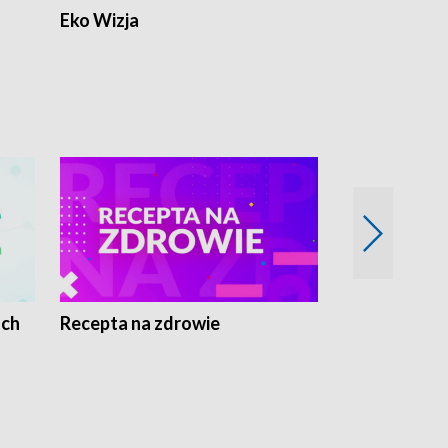
Eko Wizja
ach
Recepta na zdrowie
Wybieram z