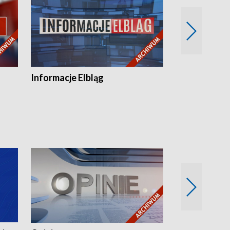
Informacje Elbląg
Wstaje nowy