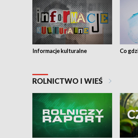
Informacje kulturalne
Co gdzi
ROLNICTWO I WIEŚ