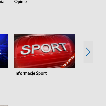
nia
Opinie
Opinie Elblą
Informacje Sport
Flesz sport