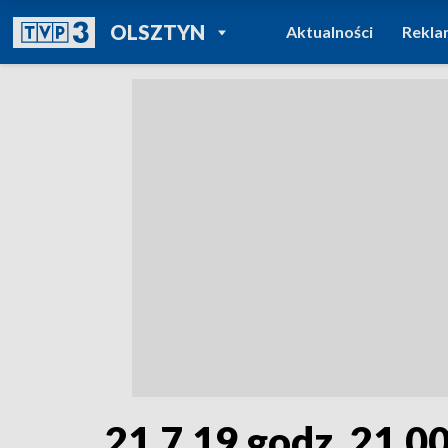
POWRÓT DO
OLSZTYN
Aktualności
Rekla
TVP REGIONY
21.7.19 godz. 21.0