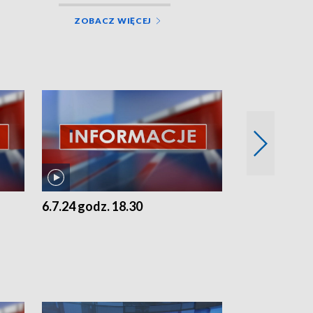
ZOBACZ WIĘCEJ
6.7.24 godz. 18.30
5.7.24 godz. 