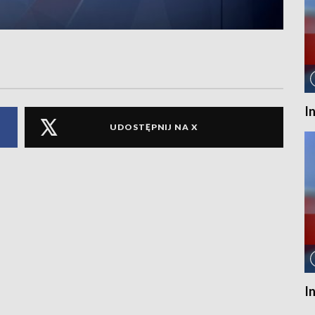
I
UDOSTĘPNIJ NA X
I