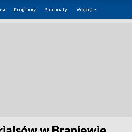
ma
Programy
Patronaty
Więcej
rialsów w Braniewie