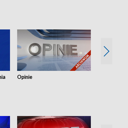
nia
Opinie
Opinie Elblą