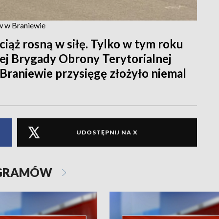
w w Braniewie
iąż rosną w siłę. Tylko w tym roku
ej Brygady Obrony Terytorialnej
 Braniewie przysięgę złożyło niemal
UDOSTĘPNIJ NA X
OGRAMÓW