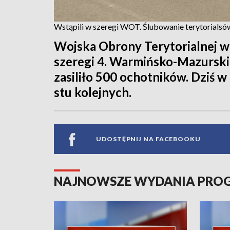
Wstąpili w szeregi WOT. Ślubowanie terytorialsó
Wojska Obrony Terytorialnej wc
szeregi 4. Warmińsko-Mazurski
zasiliło 500 ochotników. Dziś w
stu kolejnych.
UDOSTĘPNIJ NA FACEBOOKU
NAJNOWSZE WYDANIA PR