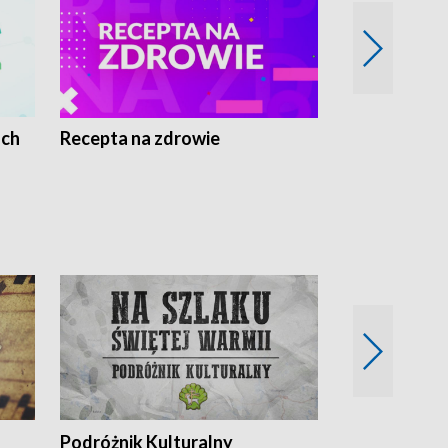
ach
Recepta na zdrowie
Wybieram z
Podróżnik Kulturalny
Okolice Szla