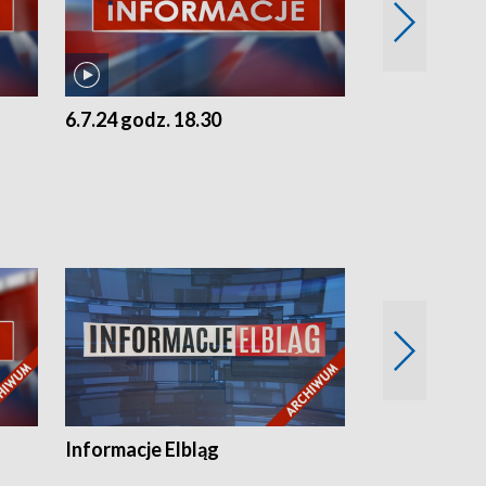
6.7.24 godz. 18.30
5.7.24 godz. 
Informacje Elbląg
Wstaje nowy