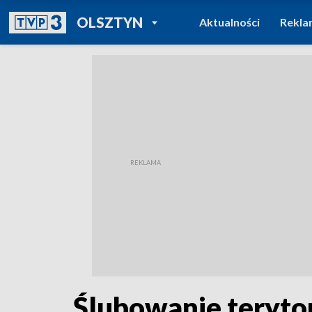
POWRÓT DO
OLSZTYN
Aktualności
Rekla
TVP REGIONY
Ślubowanie teryto