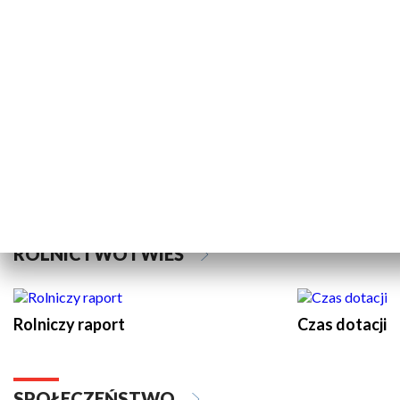
Sport Głos Regionu
Sport Flesz G
KULTURA I SZTUKA
Informacje kulturalne
Co gdzie kied
ROLNICTWO I WIEŚ
Rolniczy raport
Czas dotacji 
SPOŁECZEŃSTWO