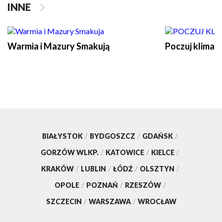
INNE
Warmia i Mazury Smakują
Poczuj klimat
BIAŁYSTOK
/
BYDGOSZCZ
/
GDAŃSK
/
GORZÓW WLKP.
/
KATOWICE
/
KIELCE
/
KRAKÓW
/
LUBLIN
/
ŁÓDŹ
/
OLSZTYN
/
OPOLE
/
POZNAŃ
/
RZESZÓW
/
SZCZECIN
/
WARSZAWA
/
WROCŁAW