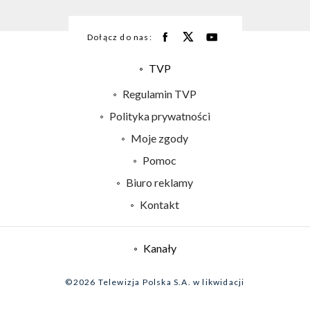
Dołącz do nas:
TVP
Abonament TVP
Regulamin TVP
Emisja w TVP
Polityka prywatności
Centrum informacji TVP
Moje zgody
Naziemna Telewizja Cyfrowa
Pomoc
Sklep TVP
Biuro reklamy
Rada Programowa
Kontakt
System NOS
Informacje o nadawcy
Kanały
Program dla prasy
©2026 Telewizja Polska S.A. w likwidacji
Biuro Reklamy