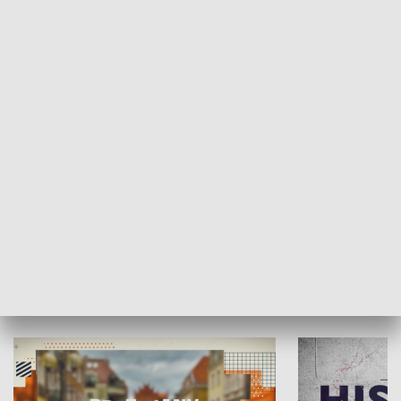
SPOŁECZEŃSTWO
Moje miejsce
Winda region
HISTORIA