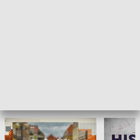
SPOŁECZEŃSTWO
Moje miejsce
Winda region
HISTORIA