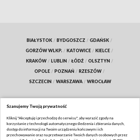
BIAŁYSTOK
/
BYDGOSZCZ
/
GDAŃSK
/
GORZÓW WLKP.
/
KATOWICE
/
KIELCE
/
KRAKÓW
/
LUBLIN
/
ŁÓDŹ
/
OLSZTYN
/
OPOLE
/
POZNAŃ
/
RZESZÓW
/
SZCZECIN
/
WARSZAWA
/
WROCŁAW
Szanujemy Twoją prywatność
Dołącz do nas:
Kliknij "Akceptuję i przechodzę do serwisu", aby wyrazić zgody na
korzystanie z technologii automatycznego śledzenia i zbierania danych,
TVP
dostęp do informacji na Twoim urządzeniu końcowym i ich
Abonament TVP
przechowywanie oraz na przetwarzanie Twoich danych osobowych przez
Regulamin TVP