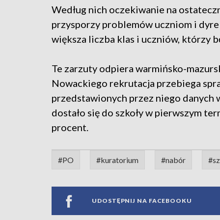
Według nich oczekiwanie na ostateczne
przysporzy problemów uczniom i dyrek
większa liczba klas i uczniów, którzy b
Te zarzuty odpiera warmińsko-mazurs
Nowackiego rekrutacja przebiega spra
przedstawionych przez niego danych w
dostało się do szkoły w pierwszym ter
procent.
#PO
#kuratorium
#nabór
#sz
UDOSTĘPNIJ NA FACEBOOKU