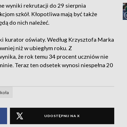
 wyniki rekrutacji do 29 sierpnia
cjom szkół. Kłopotliwa mają być także
ędą do nich należeć.
ki kurator oświaty. Według Krzysztofa Marka
wniej niż w ubiegłym roku. Z
ynika, że rok temu 34 procent uczniów nie
minie. Teraz ten odsetek wynosi niespełna 20
koła
UDOSTĘPNIJ NA X