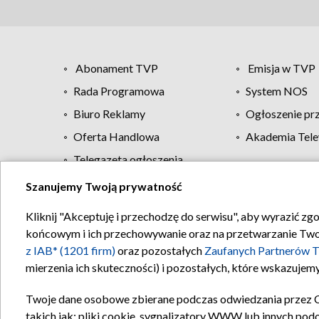
Abonament TVP
Emisja w TVP
Rada Programowa
System NOS
Biuro Reklamy
Ogłoszenie pr
Oferta Handlowa
Akademia Tele
Telegazeta ogłoszenia
Szanujemy Twoją prywatność
Regulamin TVP
Kliknij "Akceptuję i przechodzę do serwisu", aby wyrazić zg
końcowym i ich przechowywanie oraz na przetwarzanie Twoich
z IAB* (1201 firm)
oraz pozostałych
Zaufanych Partnerów T
mierzenia ich skuteczności) i pozostałych, które wskazujemy
Twoje dane osobowe zbierane podczas odwiedzania przez 
takich jak: pliki cookie, sygnalizatory WWW lub innych pod