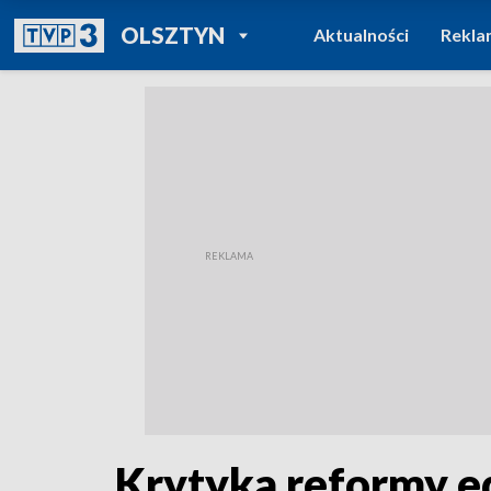
POWRÓT DO
OLSZTYN
Aktualności
Rekla
TVP REGIONY
Krytyka reformy ed