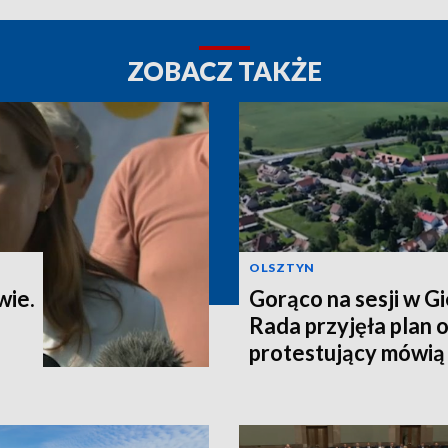
ZOBACZ TAKŻE
OLSZTYN
wie.
Gorąco na sesji w G
Rada przyjęła plan o
protestujący mówią o