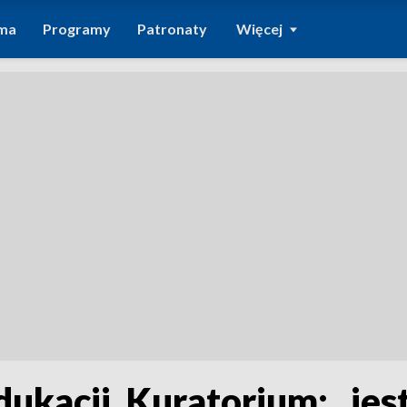
ma
Programy
Patronaty
Więcej
ukacji. Kuratorium: „jest