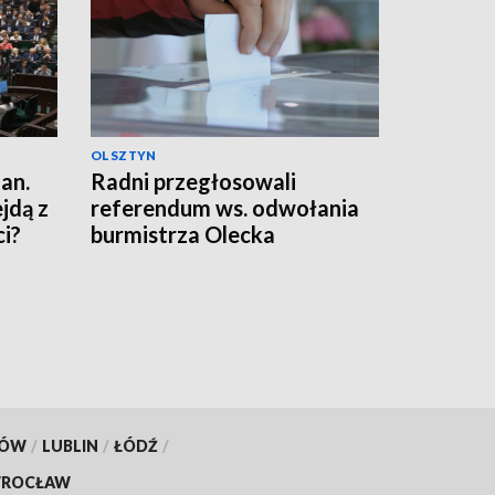
OLSZTYN
an.
Radni przegłosowali
jdą z
referendum ws. odwołania
i?
burmistrza Olecka
KÓW
/
LUBLIN
/
ŁÓDŹ
/
ROCŁAW