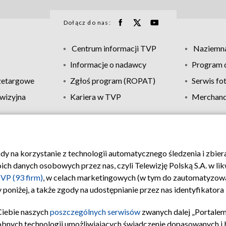
Dołącz do nas:
Centrum informacji TVP
Naziemna
Informacje o nadawcy
Program d
zetargowe
Zgłoś program (ROPAT)
Serwis fo
wizyjna
Kariera w TVP
Merchandi
Polityka prywatności
Moje zgody
Pomoc
Biuro re
ody na korzystanie z technologii automatycznego śledzenia i zbie
 danych osobowych przez nas, czyli Telewizję Polską S.A. w likw
VP (93 firm)
, w celach marketingowych (w tym do zautomatyzow
 poniżej, a także zgody na udostępnianie przez nas identyfikator
Ciebie naszych
poszczególnych serwisów
zwanych dalej „Portalem
obnych technologii umożliwiających świadczenie dopasowanych i be