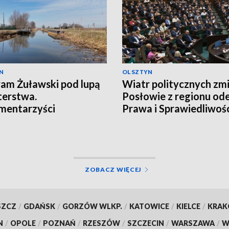
N
OLSZTYN
am Żuławski pod lupą
Wiatr politycznych zmi
terstwa.
Posłowie z regionu ode
mentarzyści
Prawa i Sprawiedliwośc
towali o redukcji
ków
ZOBACZ WIĘCEJ
SZCZ
/
GDAŃSK
/
GORZÓW WLKP.
/
KATOWICE
/
KIELCE
/
KRA
N
/
OPOLE
/
POZNAŃ
/
RZESZÓW
/
SZCZECIN
/
WARSZAWA
/
W