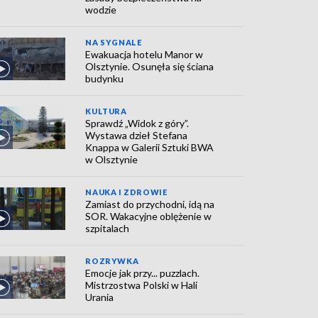
wodzie
NA SYGNALE
Ewakuacja hotelu Manor w
Olsztynie. Osunęła się ściana
budynku
KULTURA
Sprawdź „Widok z góry”.
Wystawa dzieł Stefana
Knappa w Galerii Sztuki BWA
w Olsztynie
NAUKA I ZDROWIE
Zamiast do przychodni, idą na
SOR. Wakacyjne oblężenie w
szpitalach
ROZRYWKA
Emocje jak przy... puzzlach.
Mistrzostwa Polski w Hali
Urania