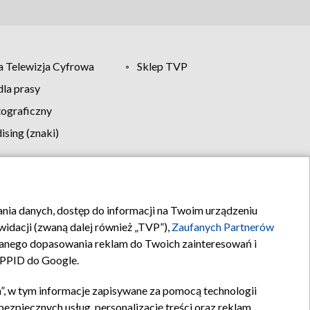
 Telewizja Cyfrowa
Sklep TVP
la prasy
tograficzny
sing (znaki)
klamy
Kontakt
rania danych, dostęp do informacji na Twoim urządzeniu
idacji (zwaną dalej również „TVP”),
Zaufanych Partnerów
anego dopasowania reklam do Twoich zainteresowań i
a PPID do Google.
”, w tym informacje zapisywane za pomocą technologii
zpiecznych usług, personalizację treści oraz reklam,