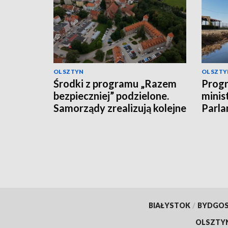
OLSZTYN
OLSZTY
Środki z programu „Razem
Progr
bezpieczniej” podzielone.
minis
Samorządy zrealizują kolejne
Parla
inwestycje
dysku
środ
BIAŁYSTOK
/
BYDGO
OLSZTY