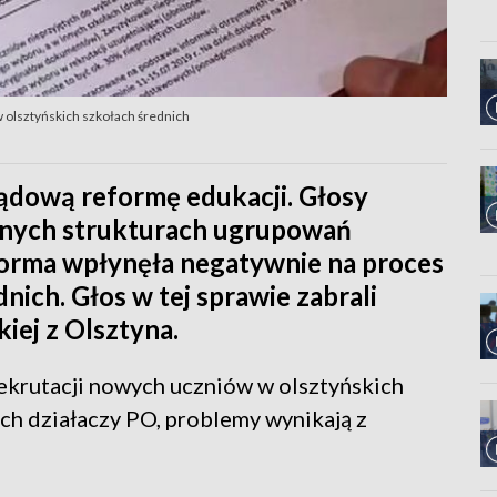
w olsztyńskich szkołach średnich
ądową reformę edukacji. Głosy
alnych strukturach ugrupowań
orma wpłynęła negatywnie na proces
nich. Głos w tej sprawie zabrali
iej z Olsztyna.
rekrutacji nowych uczniów w olsztyńskich
ch działaczy PO, problemy wynikają z