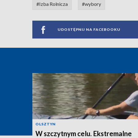
#Izba Rolnicza
#wybory
UDOSTĘPNIJ NA FACEBOOKU
OLSZTYN
W szczytnym celu. Ekstremalne