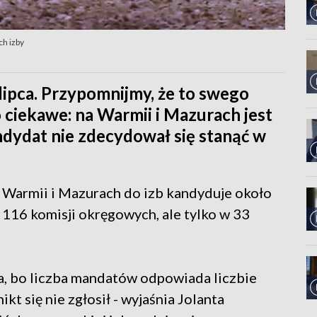
ch izby
ipca. Przypomnijmy, że to swego
ciekawe: na Warmii i Mazurach jest
ndydat nie zdecydował się stanąć w
a Warmii i Mazurach do izb kandyduje około
116 komisji okręgowych, ale tylko w 33
a, bo liczba mandatów odpowiada liczbie
t się nie zgłosił - wyjaśnia Jolanta