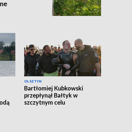
zne
OLSZTYN
Bartłomiej Kubkowski
przepłynął Bałtyk w
godą
szczytnym celu