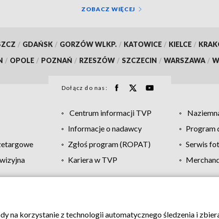
ZOBACZ WIĘCEJ
SZCZ
/
GDAŃSK
/
GORZÓW WLKP.
/
KATOWICE
/
KIELCE
/
KRA
N
/
OPOLE
/
POZNAŃ
/
RZESZÓW
/
SZCZECIN
/
WARSZAWA
/
W
Dołącz do nas:
Centrum informacji TVP
Naziemna
Informacje o nadawcy
Program d
zetargowe
Zgłoś program (ROPAT)
Serwis fo
wizyjna
Kariera w TVP
Merchandi
Polityka prywatności
Moje zgody
Pomoc
Biuro re
ody na korzystanie z technologii automatycznego śledzenia i zbie