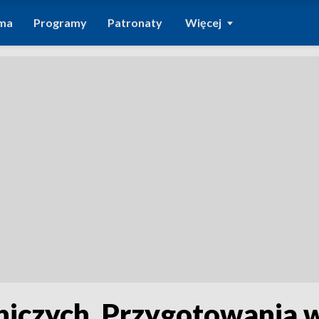
ma
Programy
Patronaty
Więcej
iczych. Przygotowania w