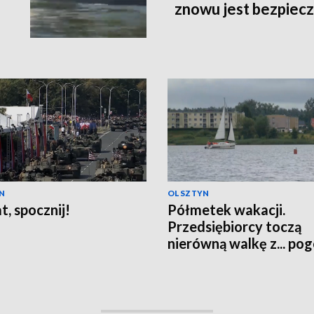
znowu jest bezpiec
N
OLSZTYN
t, spocznij!
Półmetek wakacji.
Przedsiębiorcy toczą
nierówną walkę z... po