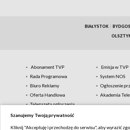
BIAŁYSTOK
/
BYDGO
OLSZTY
Abonament TVP
Emisja w TVP
Rada Programowa
System NOS
Biuro Reklamy
Ogłoszenie pr
Oferta Handlowa
Akademia Tele
Telegazeta ogłoszenia
Szanujemy Twoją prywatność
Regulamin TVP
Kliknij "Akceptuję i przechodzę do serwisu", aby wyrazić zg