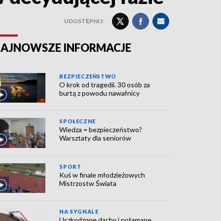
UDOSTĘPNIJ:
AJNOWSZE INFORMACJE
BEZPIECZEŃSTWO
O krok od tragedii. 30 osób za
burtą z powodu nawałnicy
SPOŁECZNE
Wiedza = bezpieczeństwo?
Warsztaty dla seniorów
SPORT
Kuś w finale młodzieżowych
Mistrzostw Świata
NA SYGNALE
Uszkodzone dachy i połamane