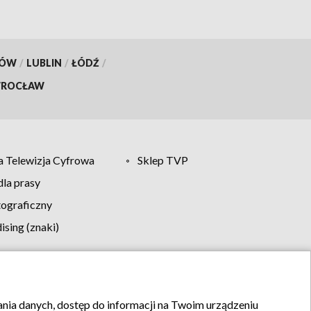
KÓW
/
LUBLIN
/
ŁÓDŹ
/
ROCŁAW
 Telewizja Cyfrowa
Sklep TVP
la prasy
tograficzny
sing (znaki)
klamy
Kontakt
rania danych, dostęp do informacji na Twoim urządzeniu