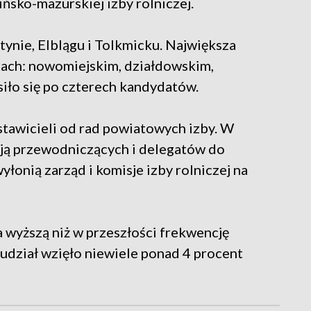
ńsko-mazurskiej izby rolniczej.
ynie, Elblągu i Tolkmicku. Największa
tach: nowomiejskim, działdowskim,
iło się po czterech kandydatów.
stawicieli od rad powiatowych izby. W
ają przewodniczących i delegatów do
łonią zarząd i komisje izby rolniczej na
a wyższą niż w przeszłości frekwencję
dział wzięło niewiele ponad 4 procent