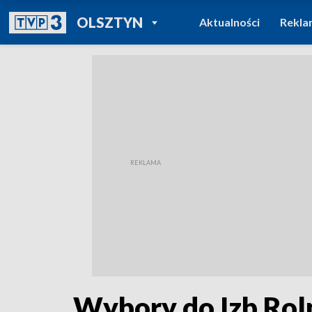
POWRÓT DO
OLSZTYN
Aktualności
Rekla
TVP REGIONY
Wybory do Izb Roln