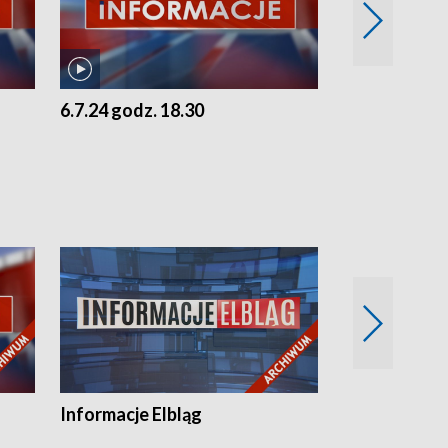
6.7.24 godz. 18.30
5.7.24 godz. 
Informacje Elbląg
Wstaje nowy