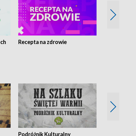
ach
Recepta na zdrowie
Wybieram z
Podróżnik Kulturalny
Okolice Szla