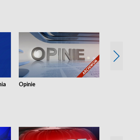
nia
Opinie
Opinie Elblą