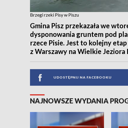
Brzegi rzeki Pisy w Piszu
Gmina Pisz przekazała we wto
dysponowania gruntem pod pl
rzece Pisie. Jest to kolejny et
z Warszawy na Wielkie Jeziora
UDOSTĘPNIJ NA FACEBOOKU
NAJNOWSZE WYDANIA PR