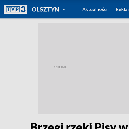
POWRÓT DO
OLSZTYN
Aktualności
Rekla
TVP REGIONY
Brzegi rzeki Pisy w