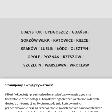
BIAŁYSTOK
/
BYDGOSZCZ
/
GDAŃSK
/
GORZÓW WLKP.
/
KATOWICE
/
KIELCE
/
KRAKÓW
/
LUBLIN
/
ŁÓDŹ
/
OLSZTYN
/
OPOLE
/
POZNAŃ
/
RZESZÓW
/
SZCZECIN
/
WARSZAWA
/
WROCŁAW
Szanujemy Twoją prywatność
Dołącz do nas:
Kliknij "Akceptuję i przechodzę do serwisu", aby wyrazić zgody na
korzystanie z technologii automatycznego śledzenia i zbierania danych,
TVP
dostęp do informacji na Twoim urządzeniu końcowym i ich
Abonament TVP
przechowywanie oraz na przetwarzanie Twoich danych osobowych przez
Regulamin TVP