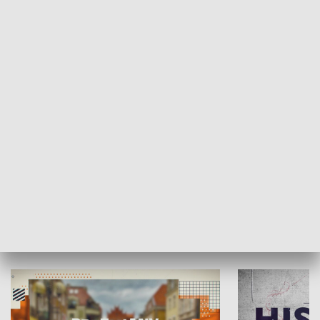
SPOŁECZEŃSTWO
Moje miejsce
Winda region
HISTORIA