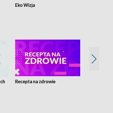
Eko Wizja
ach
Recepta na zdrowie
Wybieram z