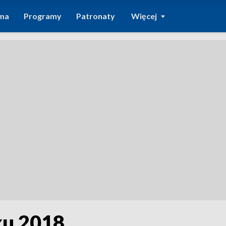
ma
Programy
Patronaty
Więcej
u 2018