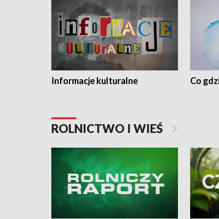
Informacje kulturalne
Co gdzi
ROLNICTWO I WIEŚ