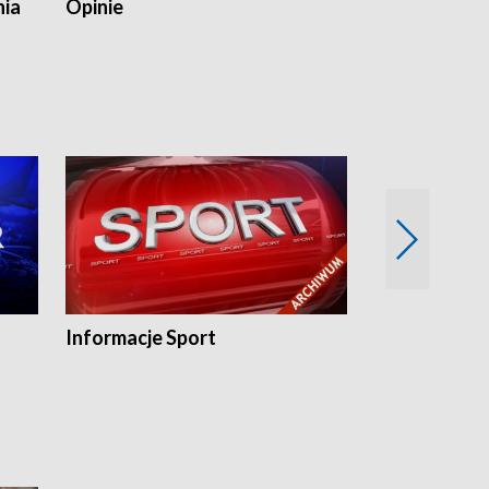
nia
Opinie
Opinie Elblą
Informacje Sport
Flesz sport