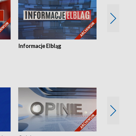
Informacje Elbląg
Wstaje nowy