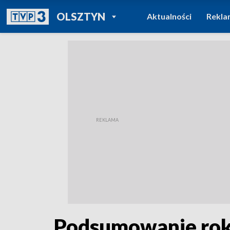
POWRÓT DO
OLSZTYN
Aktualności
Rekla
TVP REGIONY
Podsumowanie rok