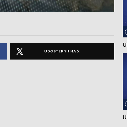
U
UDOSTĘPNIJ NA X
U