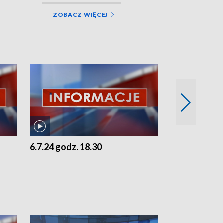
ZOBACZ WIĘCEJ
6.7.24 godz. 18.30
5.7.24 godz. 