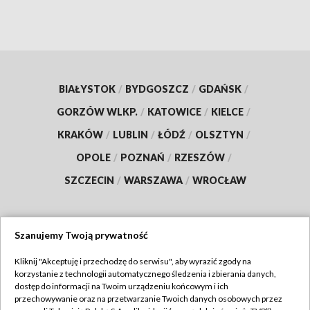
BIAŁYSTOK
/
BYDGOSZCZ
/
GDAŃSK
/
GORZÓW WLKP.
/
KATOWICE
/
KIELCE
/
KRAKÓW
/
LUBLIN
/
ŁÓDŹ
/
OLSZTYN
/
OPOLE
/
POZNAŃ
/
RZESZÓW
/
SZCZECIN
/
WARSZAWA
/
WROCŁAW
Szanujemy Twoją prywatność
Dołącz do nas:
Kliknij "Akceptuję i przechodzę do serwisu", aby wyrazić zgody na
korzystanie z technologii automatycznego śledzenia i zbierania danych,
TVP
dostęp do informacji na Twoim urządzeniu końcowym i ich
Abonament TVP
przechowywanie oraz na przetwarzanie Twoich danych osobowych przez
Regulamin TVP