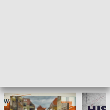
SPOŁECZEŃSTWO
Moje miejsce
Winda region
HISTORIA