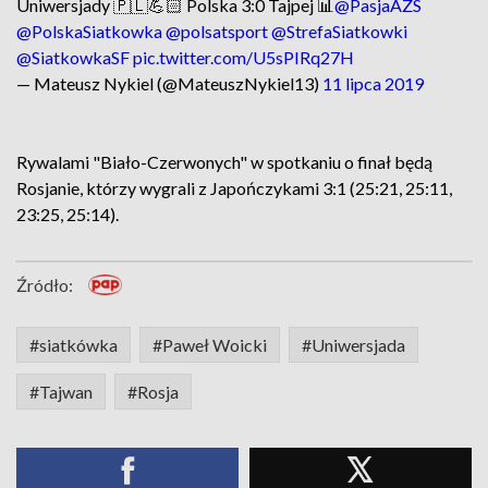
Uniwersjady 🇵🇱💪🏻 Polska 3:0 Tajpej 📊
@PasjaAZS
@PolskaSiatkowka
@polsatsport
@StrefaSiatkowki
@SiatkowkaSF
pic.twitter.com/U5sPIRq27H
— Mateusz Nykiel (@MateuszNykiel13)
11 lipca 2019
Rywalami "Biało-Czerwonych" w spotkaniu o finał będą
Rosjanie, którzy wygrali z Japończykami 3:1 (25:21, 25:11,
23:25, 25:14).
Źródło:
#siatkówka
#Paweł Woicki
#Uniwersjada
#Tajwan
#Rosja