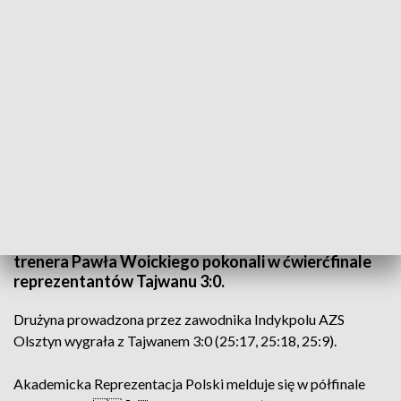
Paweł Woicki, Daniel Pliński i Mateusz Nykiel tworzą sztab szkoleniowy
reprezentacji Polski (fot. Indykpol AZS Olsztyn)
Polscy siatkarze awansowali do półfinału 30.
Letniej Uniwersjady w Neapolu. Podopieczni
trenera Pawła Woickiego pokonali w ćwierćfinale
reprezentantów Tajwanu 3:0.
Drużyna prowadzona przez zawodnika Indykpolu AZS
Olsztyn wygrała z Tajwanem 3:0 (25:17, 25:18, 25:9).
Akademicka Reprezentacja Polski melduje się w półfinale