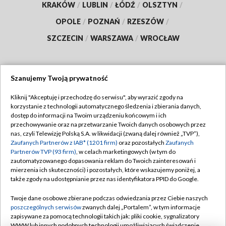
KRAKÓW
/
LUBLIN
/
ŁÓDŹ
/
OLSZTYN
/
OPOLE
/
POZNAŃ
/
RZESZÓW
/
SZCZECIN
/
WARSZAWA
/
WROCŁAW
Szanujemy Twoją prywatność
Dołącz do nas:
Kliknij "Akceptuję i przechodzę do serwisu", aby wyrazić zgody na
korzystanie z technologii automatycznego śledzenia i zbierania danych,
TVP
dostęp do informacji na Twoim urządzeniu końcowym i ich
Abonament TVP
przechowywanie oraz na przetwarzanie Twoich danych osobowych przez
Regulamin TVP
nas, czyli Telewizję Polską S.A. w likwidacji (zwaną dalej również „TVP”),
Emisja w TVP
Polityka prywatności
Zaufanych Partnerów z IAB* (1201 firm)
oraz pozostałych
Zaufanych
Partnerów TVP (93 firm)
, w celach marketingowych (w tym do
Centrum informacji TVP
Moje zgody
zautomatyzowanego dopasowania reklam do Twoich zainteresowań i
mierzenia ich skuteczności) i pozostałych, które wskazujemy poniżej, a
Naziemna Telewizja Cyfrowa
Pomoc
także zgody na udostępnianie przez nas identyfikatora PPID do Google.
Sklep TVP
Biuro reklamy
Twoje dane osobowe zbierane podczas odwiedzania przez Ciebie naszych
Rada Programowa
Kontakt
poszczególnych serwisów
zwanych dalej „Portalem”, w tym informacje
zapisywane za pomocą technologii takich jak: pliki cookie, sygnalizatory
System NOS
WWW lub innych podobnych technologii umożliwiających świadczenie