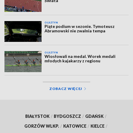
Świata
OLSZTYN
Piąte podium w sezonie. Tymoteusz
Abramowski nie zwalnia tempa
OLSZTYN
Wiosłowali na medal. Worek medali
młodych kajakarzy z regionu
ZOBACZ WIĘCEJ
BIAŁYSTOK
/
BYDGOSZCZ
/
GDAŃSK
/
GORZÓW WLKP.
/
KATOWICE
/
KIELCE
/