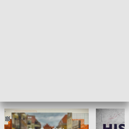
SPOŁECZEŃSTWO
Moje miejsce
Winda region
HISTORIA