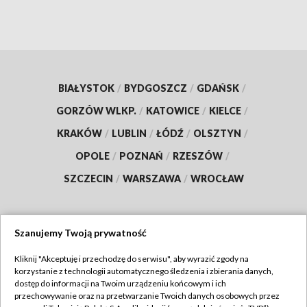
BIAŁYSTOK
/
BYDGOSZCZ
/
GDAŃSK
/
GORZÓW WLKP.
/
KATOWICE
/
KIELCE
/
KRAKÓW
/
LUBLIN
/
ŁÓDŹ
/
OLSZTYN
/
OPOLE
/
POZNAŃ
/
RZESZÓW
/
SZCZECIN
/
WARSZAWA
/
WROCŁAW
Szanujemy Twoją prywatność
Dołącz do nas:
Kliknij "Akceptuję i przechodzę do serwisu", aby wyrazić zgody na
korzystanie z technologii automatycznego śledzenia i zbierania danych,
TVP
dostęp do informacji na Twoim urządzeniu końcowym i ich
Abonament TVP
przechowywanie oraz na przetwarzanie Twoich danych osobowych przez
Regulamin TVP