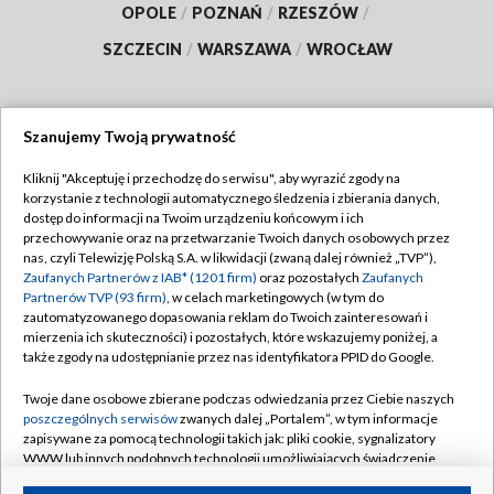
OPOLE
/
POZNAŃ
/
RZESZÓW
/
SZCZECIN
/
WARSZAWA
/
WROCŁAW
Szanujemy Twoją prywatność
Dołącz do nas:
Kliknij "Akceptuję i przechodzę do serwisu", aby wyrazić zgody na
korzystanie z technologii automatycznego śledzenia i zbierania danych,
TVP
dostęp do informacji na Twoim urządzeniu końcowym i ich
Abonament TVP
przechowywanie oraz na przetwarzanie Twoich danych osobowych przez
Regulamin TVP
nas, czyli Telewizję Polską S.A. w likwidacji (zwaną dalej również „TVP”),
Emisja w TVP
Polityka prywatności
Zaufanych Partnerów z IAB* (1201 firm)
oraz pozostałych
Zaufanych
Partnerów TVP (93 firm)
, w celach marketingowych (w tym do
Centrum informacji TVP
Moje zgody
zautomatyzowanego dopasowania reklam do Twoich zainteresowań i
mierzenia ich skuteczności) i pozostałych, które wskazujemy poniżej, a
Naziemna Telewizja Cyfrowa
Pomoc
także zgody na udostępnianie przez nas identyfikatora PPID do Google.
Sklep TVP
Biuro reklamy
Twoje dane osobowe zbierane podczas odwiedzania przez Ciebie naszych
Rada Programowa
Kontakt
poszczególnych serwisów
zwanych dalej „Portalem”, w tym informacje
zapisywane za pomocą technologii takich jak: pliki cookie, sygnalizatory
System NOS
WWW lub innych podobnych technologii umożliwiających świadczenie
dopasowanych i bezpiecznych usług, personalizację treści oraz reklam,
Informacje o nadawcy
Kanały