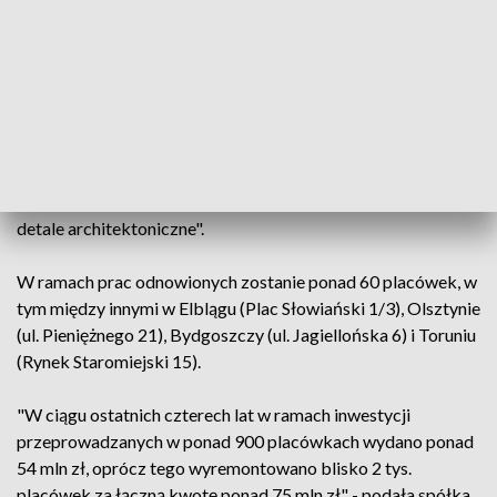
Spółka jest właścicielem 867 nieruchomości zabytkowych w
całym kraju. Remont przejdzie w tym roku 60 z nich.
Jak wskazała spółka, "przeprowadzanie remontów w
zabytkowych obiektach jest nie tylko kosztowne, ale też
wymaga większych nakładów pracy niż remonty zwykłych
budynków. W przypadku zabytkowych nieruchomości
odnawiana jest elewacja, odtwarzane pierwotne elementy i
detale architektoniczne".
W ramach prac odnowionych zostanie ponad 60 placówek, w
tym między innymi w Elblągu (Plac Słowiański 1/3), Olsztynie
(ul. Pieniężnego 21), Bydgoszczy (ul. Jagiellońska 6) i Toruniu
(Rynek Staromiejski 15).
"W ciągu ostatnich czterech lat w ramach inwestycji
przeprowadzanych w ponad 900 placówkach wydano ponad
54 mln zł, oprócz tego wyremontowano blisko 2 tys.
placówek za łączną kwotę ponad 75 mln zł" - podała spółka.