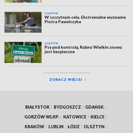
OLSZTYN
W szczytnym celu. Ekstremalne wyzwanie
Piotra Pawelczyka
OLSZTYN
Psy pod kontrolą. Rubno Wielkie znowu
jest bezpieczne
ZOBACZ WIĘCEJ
BIAŁYSTOK
/
BYDGOSZCZ
/
GDAŃSK
/
GORZÓW WLKP.
/
KATOWICE
/
KIELCE
/
KRAKÓW
/
LUBLIN
/
ŁÓDŹ
/
OLSZTYN
/